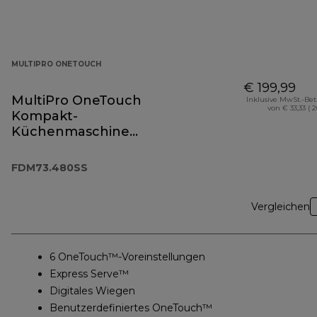
MULTIPRO ONETOUCH
€ 199,99
MultiPro OneTouch
Inklusive MwSt.-Be
von € 33,33 ( 
Kompakt-
Küchenmaschine
FDM73.480SS
FDM73.480SS
Vergleichen
6 OneTouch™-Voreinstellungen
Express Serve™
Digitales Wiegen
Benutzerdefiniertes OneTouch™