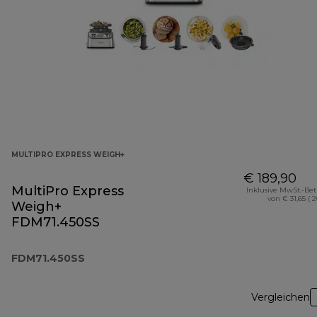
MULTIPRO EXPRESS WEIGH+
€ 189,90
MultiPro Express
Inklusive MwSt.-Be
von € 31,65 ( 
Weigh+
FDM71.450SS
FDM71.450SS
Vergleichen