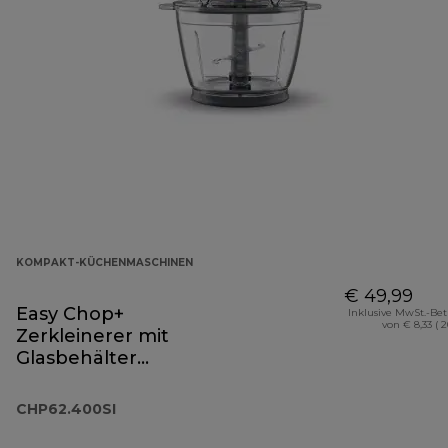
KOMPAKT-KÜCHENMASCHINEN
€ 49,99
Easy Chop+
Inklusive MwSt.-Be
von € 8,33 ( 
Zerkleinerer mit
Glasbehälter
CHP62.400SI
CHP62.400SI