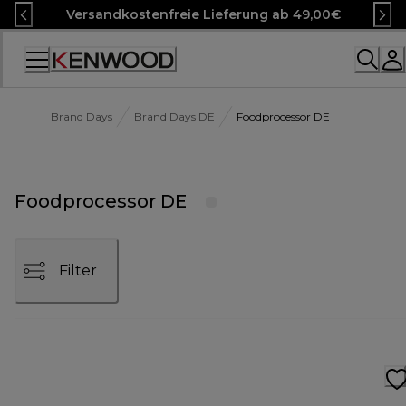
Skip
Versandkostenfreie Lieferung ab 49,00€
to
Content
Accessibility
Statement
Brand Days
Brand Days DE
Foodprocessor DE
Foodprocessor DE
Filter