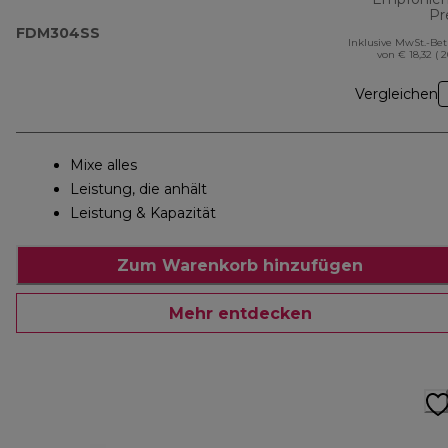
Pr
FDM304SS
Inklusive MwSt.-Be
von € 18,32 ( 
Vergleichen
Mixe alles
Leistung, die anhält
Leistung & Kapazität
Zum Warenkorb hinzufügen
Mehr entdecken