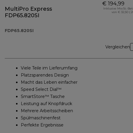
€ 194,99
MultiPro Express
Inklusive MwSt.-Be
von € 32,50 ( 
FDP65.820SI
FDP65.820SI
Vergleichen
Viele Teile im Lieferumfang
Platzsparendes Design
Macht das Leben einfacher
Speed Select Dial™
SmartStore™ Tasche
Leistung auf Knopfdruck
Mehrere Arbeitsscheiben
Spülmaschinenfest
Perfekte Ergebnisse