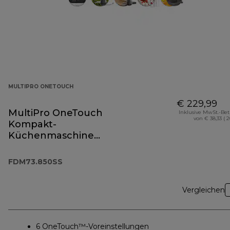
MULTIPRO ONETOUCH
€ 229,99
MultiPro OneTouch
Inklusive MwSt.-Be
von € 38,33 ( 
Kompakt-
Küchenmaschine
FDM73.850SS
FDM73.850SS
Vergleichen
6 OneTouch™-Voreinstellungen