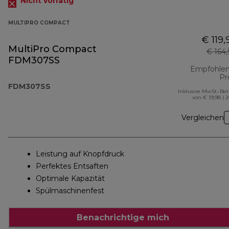
Nicht vorrätig
MULTIPRO COMPACT
€ 119,
MultiPro Compact
€ 164
FDM307SS
Empfohlen
Pr
FDM307SS
Inklusive MwSt.-Be
von € 19,98 ( 
Vergleichen
Leistung auf Knopfdruck
Perfektes Entsaften
Optimale Kapazität
Spülmaschinenfest
Benachrichtige mich