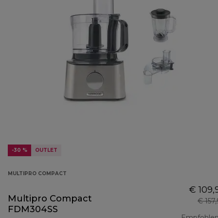
-30 %
OUTLET
MULTIPRO COMPACT
€ 109,
Multipro Compact
€ 157
FDM304SS
Empfohlen