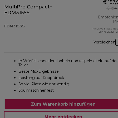
€ 157,
MultiPro Compact+
€ 194
FDM315SS
Empfohlen
Pr
FDM315SS
Inklusive MwSt.-Be
von € 26,32 ( 
Vergleichen
In Würfel schneiden, hobeln und raspeln direkt auf de
Teller
Beste Mix-Ergebnisse
Leistung auf Knopfdruck
So viel Platz wie notwendig
Spülmaschinenfest
Zum Warenkorb hinzufügen
Mehr entdecken