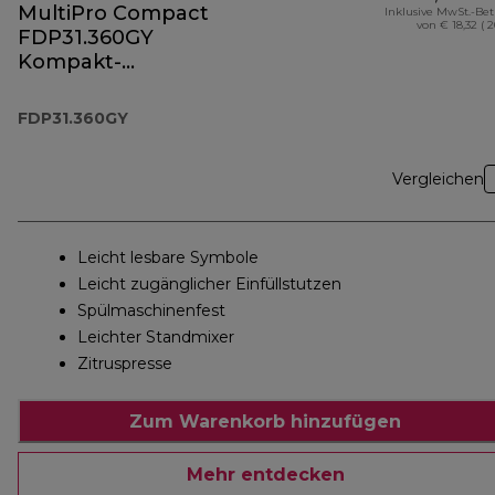
MultiPro Compact
Inklusive MwSt.-Be
von € 18,32 ( 
FDP31.360GY
Kompakt-
Küchenmaschine
und Standmixer
FDP31.360GY
Vergleichen
Leicht lesbare Symbole
Leicht zugänglicher Einfüllstutzen
Spülmaschinenfest
Leichter Standmixer
Zitruspresse
Zum Warenkorb hinzufügen
Mehr entdecken