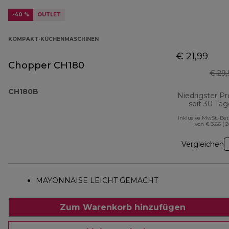
-40 %
OUTLET
KOMPAKT-KÜCHENMASCHINEN
€ 21,99
Chopper CH180
€ 29
CH180B
Niedrigster Pr
seit 30 Ta
Inklusive MwSt.-Be
von € 3,66 ( 
Vergleichen
MAYONNAISE LEICHT GEMACHT
Zum Warenkorb hinzufügen