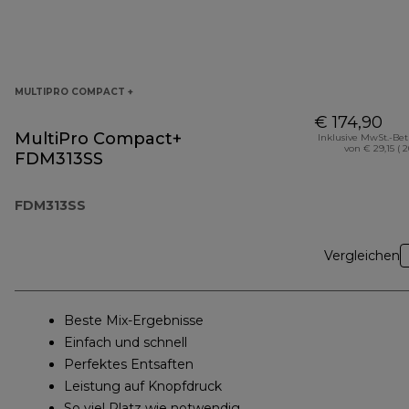
MULTIPRO COMPACT +
€ 174,90
MultiPro Compact+
Inklusive MwSt.-Be
von € 29,15 ( 
FDM313SS
FDM313SS
Vergleichen
Beste Mix-Ergebnisse
Einfach und schnell
Perfektes Entsaften
Leistung auf Knopfdruck
So viel Platz wie notwendig