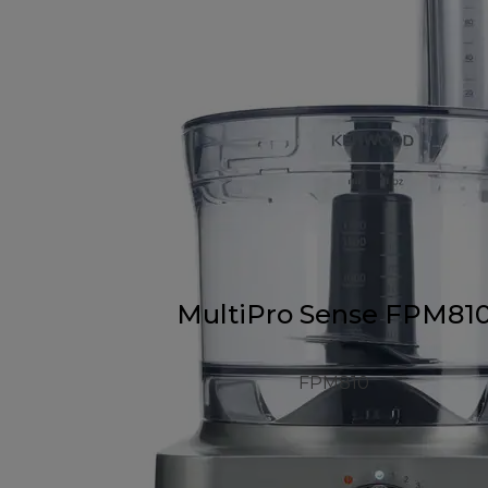
MultiPro Sense FPM81
FPM810