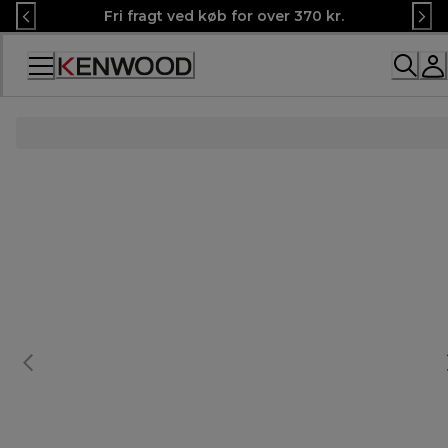
Skip
Fri fragt ved køb for over 370 kr.
to
Content