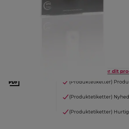
ionsmanual til besøg
Registrer dit pr
(Produktetiketter) Produ
(Produktetiketter) Nyhed
(Produktetiketter) Hurti