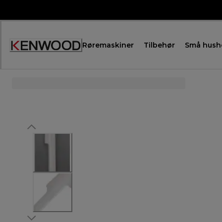
Skip
to
Content
Røremaskiner
Tilbehør
Små hush