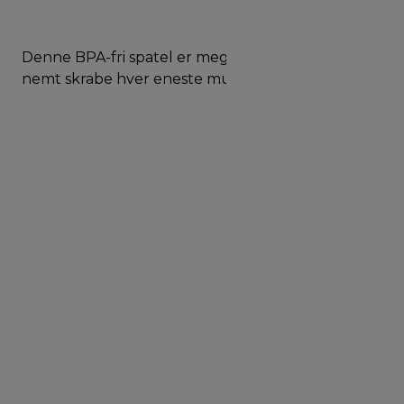
Denne BPA-fri spatel er meget fleksibel og vil
nemt skrabe hver eneste mundfuld af skålen
Instrukt