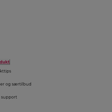
odukt
kttips
er og særtilbud
g support