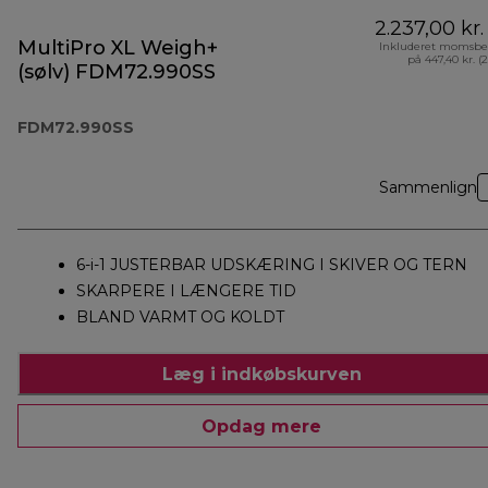
2.237,00 kr.
MultiPro XL Weigh+
Inkluderet momsbe
på 447,40 kr. (
(sølv) FDM72.990SS
FDM72.990SS
Sammenlign
6-i-1 JUSTERBAR UDSKÆRING I SKIVER OG TERN
SKARPERE I LÆNGERE TID
BLAND VARMT OG KOLDT
Læg i indkøbskurven
Opdag mere