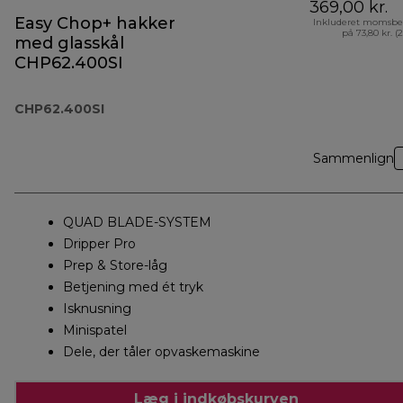
369,00 kr.
Easy Chop+ hakker
Inkluderet momsbe
på 73,80 kr. (
med glasskål
CHP62.400SI
CHP62.400SI
Sammenlign
QUAD BLADE-SYSTEM
Dripper Pro
Prep & Store-låg
Betjening med ét tryk
Isknusning
Minispatel
Dele, der tåler opvaskemaskine
Læg i indkøbskurven