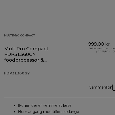
MULTIPRO COMPACT
999,00 kr.
MultiPro Compact
Inkluderet momsbe
på 199,80 kr. (
FDP31.360GY
foodprocessor &
blender
FDP31.360GY
Sammenlign
Ikoner, der er nemme at læse
Nem adgang med tilførselsslange