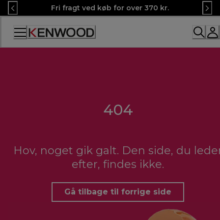
Skip
Fri fragt ved køb for over 370 kr.
to
Content
404
Hov, noget gik galt. Den side, du lede
efter, findes ikke.
Gå tilbage til forrige side