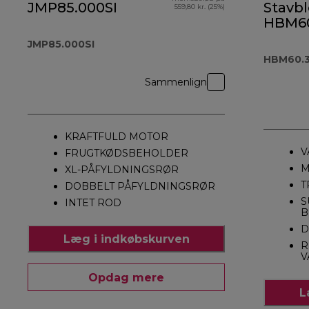
JMP85.000SI
Stavb
559,80 kr. (25%)
HBM60
JMP85.000SI
HBM60.
Sammenlign
KRAFTFULD MOTOR
V
FRUGTKØDSBEHOLDER
M
XL-PÅFYLDNINGSRØR
T
DOBBELT PÅFYLDNINGSRØR
S
INTET ROD
B
D
Læg i indkøbskurven
R
V
Opdag mere
L