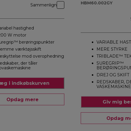
HBM60.002GY
Sammenlign
ariabel hastighed
200 W motor
uregrip™ berøringspunkter
VARIABLE HAS
emme værktøjsskift
MERE STYRKE
eskyttelse mod overophedning
TRIBLADE™ TE
edskaber, der tåler
SUREGRIP™
pvaskemaskine
BERØRINGSPU
DREJ OG SKIFT
REDSKABER, D
æg i indkøbskurven
VASKEMASKINE
Opdag mere
Giv mig b
Opdag m