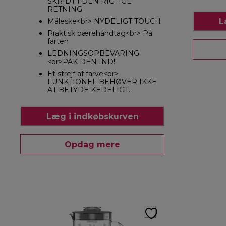
SKRIDT I DEN RIGTIGE
RETNING
L
Måleske<br> NYDELIGT TOUCH
Praktisk bærehåndtag<br> På
farten
LEDNINGSOPBEVARING
<br>PAK DEN IND!
Et strejf af farve<br>
FUNKTIONEL BEHØVER IKKE
AT BETYDE KEDELIGT.
Læg i indkøbskurven
Opdag mere