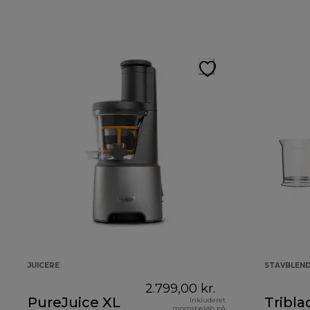
JUICERE
STAVBLEN
2.799,00 kr.
PureJuice XL
Tribla
Inkluderet
momsbeløb på