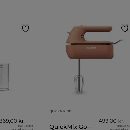
QUICKMIX GO
369,00 kr.
499,00 kr.
QuickMix Go –
Inkluderet
Inkluder
momsbeløb på
momsbeløb 