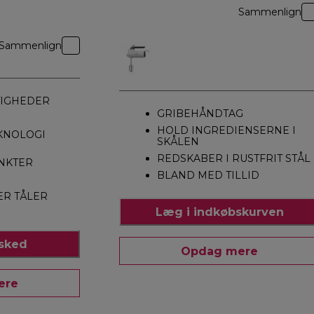
Sammenlign
Sammenlign
TIGHEDER
GRIBEHÅNDTAG
HOLD INGREDIENSERNE I
KNOLOGI
SKÅLEN
REDSKABER I RUSTFRIT STÅL
NKTER
BLAND MED TILLID
ER TÅLER
Læg i indkøbskurven
esked
Opdag mere
ere