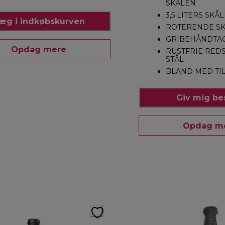
SKÅLEN
3,5 LITERS SKÅ
æg i indkøbskurven
ROTERENDE S
GRIBEHÅNDTA
Opdag mere
RUSTFRIE RED
STÅL
BLAND MED TI
Giv mig b
Opdag m