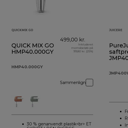
QUICKMIX GO
JUICERE
499,00 kr.
QUICK MIX GO
PureJ
Inkluderet
momsbeløb på
HMP40.000GY
saftpr
99,80 kr. (25%)
JMP4
HMP40.000GY
JMP400
Sammenlign
F
R
30 % genanvendt plastik<br> ET
I