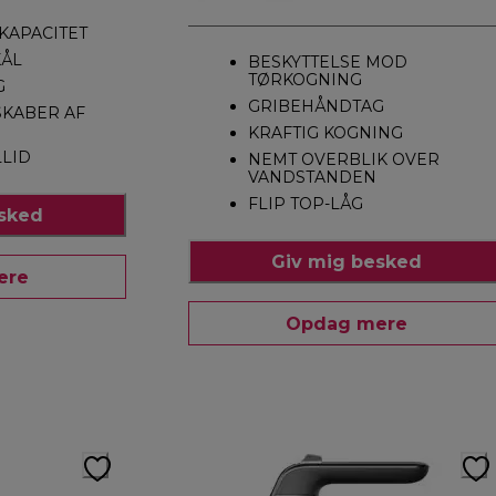
LKAPACITET
KÅL
BESKYTTELSE MOD
TØRKOGNING
G
GRIBEHÅNDTAG
SKABER AF
KRAFTIG KOGNING
LLID
NEMT OVERBLIK OVER
VANDSTANDEN
FLIP TOP-LÅG
esked
Giv mig besked
ere
Opdag mere