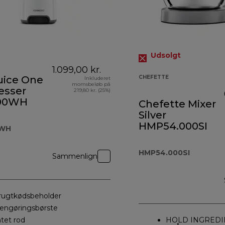
Udsolgt
1.099,00 kr.
uice One
CHEFETTE
Inkluderet
momsbeløb på
esser
219,80 kr. (25%)
00WH
Chefette Mixer
Silver
HMP54.000SI
WH
HMP54.000SI
Sammenlign
rugtkødsbeholder
engøringsbørste
ntet rod
HOLD INGREDI