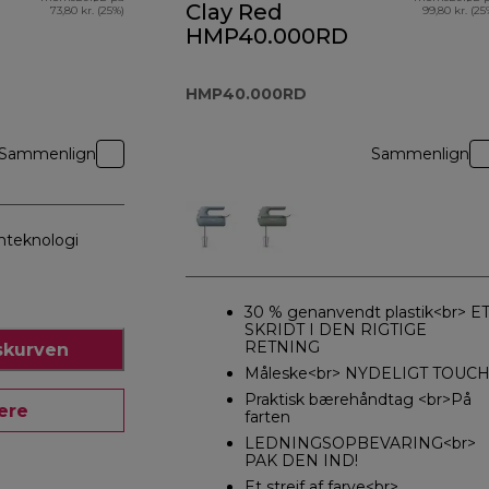
Clay Red
73,80 kr. (25%)
99,80 kr. (25
HMP40.000RD
HMP40.000RD
Sammenlign
Sammenlign
mteknologi
30 % genanvendt plastik<br> E
SKRIDT I DEN RIGTIGE
RETNING
skurven
Måleske<br> NYDELIGT TOUC
Praktisk bærehåndtag <br>På
ere
farten
LEDNINGSOPBEVARING<br>
PAK DEN IND!
Et strejf af farve<br>