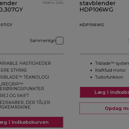
lender
stavblender
139,80 kr. (25%)
.307GY
HDP106WG
307GY
HDP106WG
Sammenlign
ARIABLE HASTIGHEDER
Triblade™ syste
ERE STYRKE
Kraftfuld motor
RIBLADE™ TEKNOLOGI
Turbofunktion
UREGRIP™
ERØRINGSPUNKTER
Læg i indkøb
REJ OG SKIFT
EDSKABER, DER TÅLER
ASKEMASKINE
Opdag m
æg i indkøbskurven