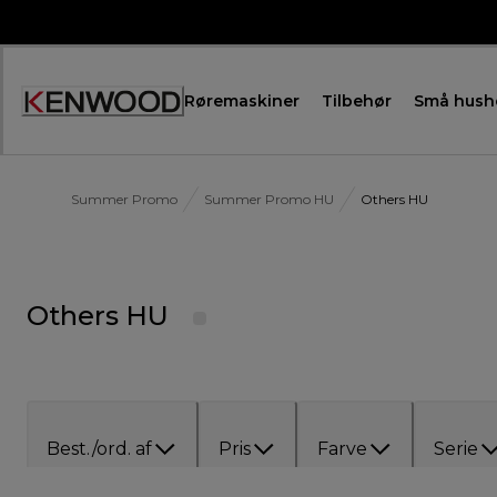
Skip
to
Content
Røremaskiner
Tilbehør
Små hush
Summer Promo
Summer Promo HU
Others HU
Others HU
Best./ord. af
Pris
Farve
Serie