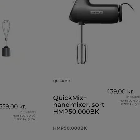
QUICKMIX
439,00 kr.
QuickMix+
Inkluder
momsbeløb 
håndmixer, sort
87,80 kr. (25
559,00 kr.
HMP50.000BK
Inkluderet
momsbeløb på
111,80 kr. (25%)
HMP50.000BK