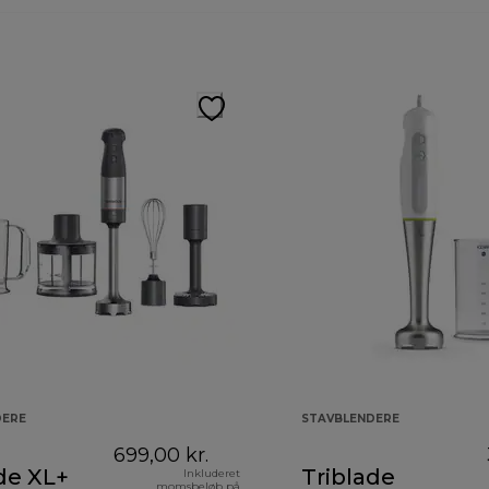
DERE
STAVBLENDERE
699,00 kr.
de XL+
Triblade
Inkluderet
momsbeløb på