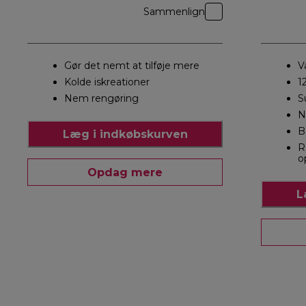
Sammenlign
Gør det nemt at tilføje mere
V
Kolde iskreationer
1
Nem rengøring
S
N
B
Læg i indkøbskurven
R
o
Opdag mere
L