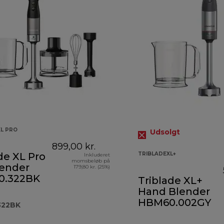
XL PRO
Udsolgt
899,00 kr.
de XL Pro
TRIBLADEXL+
Inkluderet
momsbeløb på
lender
179,80 kr. (25%)
0.322BK
Triblade XL+
Hand Blender
HBM60.002GY
322BK