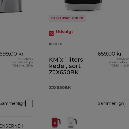
EKSKLUSIVT ONLINE
Udsolgt
KEDLER
699,00 kr.
659,00 kr.
KMix 1 liters
Inkluderet
Inkluder
momsbeløb på
momsbeløb 
kedel, sort
139,80 kr. (25%)
131,80 kr. (25
ZJX650BK
ZJX650BK
Sammenlign
Sammenlign
ENSERNE I