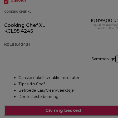
Udsolgt
COOKING CHEF XL
10.899,00 kr
Cooking Chef XL
Inkluderet momsbe
på 2.179,80 kr. (
KCL95.424SI
KCL95.424SI
Sammenlign
Ganske enkelt smukke resultater
Tilpas din Chef
Betroede EasyClean-værktøjer
Den letteste berøring
Giv mig besked