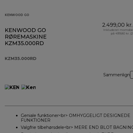
KENWOOD GO
2.499,00 kr.
KENWOOD GO
Inkluderet momsbe
på 499,80 kr. (
RØREMASKINE
KZM35.000RD
KZM35.000RD
Sammenlign
Geniale funktioner<br> OMHYGGELIGT DESIGNEDE
FUNKTIONER
Valgfrie tilbehørsdele<br> MERE END BLOT BAGNIN