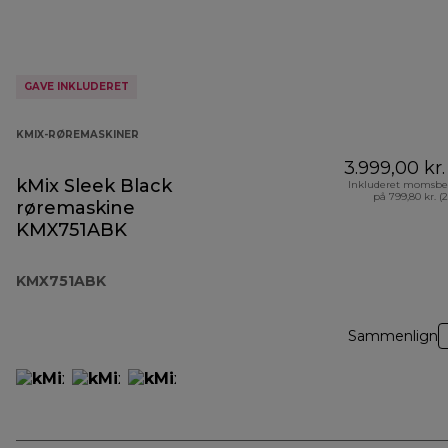
GAVE INKLUDERET
KMIX-RØREMASKINER
3.999,00 kr.
kMix Sleek Black
Inkluderet momsbe
på 799,80 kr. (
røremaskine
KMX751ABK
KMX751ABK
Sammenlign