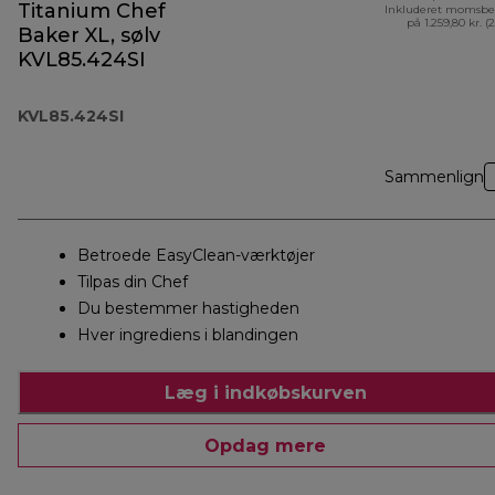
Titanium Chef
Inkluderet momsbe
på 1.259,80 kr. (
Baker XL, sølv
KVL85.424SI
KVL85.424SI
Sammenlign
Betroede EasyClean-værktøjer
Tilpas din Chef
Du bestemmer hastigheden
Hver ingrediens i blandingen
Læg i indkøbskurven
Opdag mere