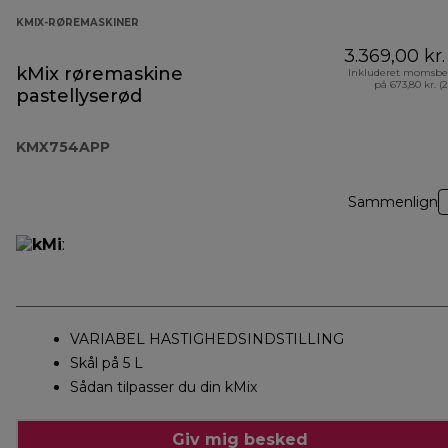
KMIX-RØREMASKINER
3.369,00 kr.
kMix røremaskine
Inkluderet momsbe
på 673,80 kr. (
pastellyserød
KMX754APP
Sammenlign
VARIABEL HASTIGHEDSINDSTILLING
Skål på 5 L
Sådan tilpasser du din kMix
Giv mig besked