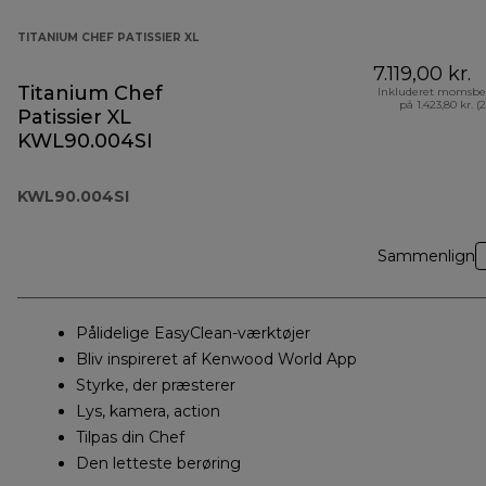
TITANIUM CHEF PATISSIER XL
7.119,00 kr.
Titanium Chef
Inkluderet momsbe
på 1.423,80 kr. (
Patissier XL
KWL90.004SI
KWL90.004SI
Sammenlign
Pålidelige EasyClean-værktøjer
Bliv inspireret af Kenwood World App
Styrke, der præsterer
Lys, kamera, action
Tilpas din Chef
Den letteste berøring