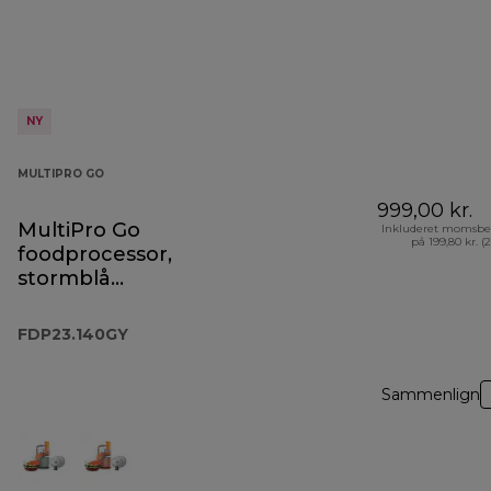
NY
MULTIPRO GO
999,00 kr.
MultiPro Go
Inkluderet momsbe
på 199,80 kr. (
foodprocessor,
stormblå
FDP23.140GY
FDP23.140GY
Sammenlign