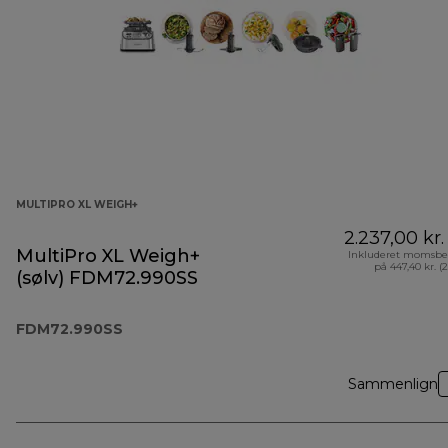
MULTIPRO XL WEIGH+
2.237,00 kr.
MultiPro XL Weigh+
Inkluderet momsbe
på 447,40 kr. (
(sølv) FDM72.990SS
FDM72.990SS
Sammenlign