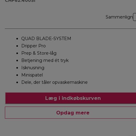
CHP62.400SI
Sammenlign
QUAD BLADE-SYSTEM
Dripper Pro
Prep & Store-låg
Betjening med ét tryk
Isknusning
Minispatel
Dele, der tåler opvaskemaskine
Læg i indkøbskurven
Opdag mere