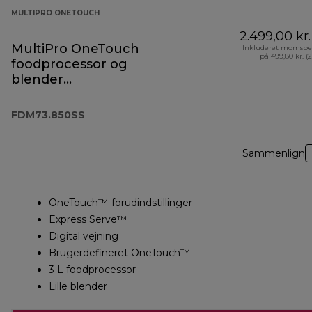
MULTIPRO ONETOUCH
2.499,00 kr.
MultiPro OneTouch
Inkluderet momsbe
på 499,80 kr. (
foodprocessor og
blender
FDM73.850SS
FDM73.850SS
Sammenlign
OneTouch™-forudindstillinger
Express Serve™
Digital vejning
Brugerdefineret OneTouch™
3 L foodprocessor
Lille blender