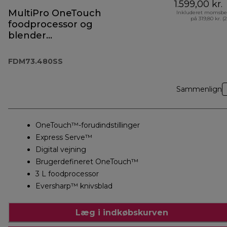
1.599,00 kr.
MultiPro OneTouch
Inkluderet momsbe
på 319,80 kr. (
foodprocessor og
blender
FDM73.480SS
FDM73.480SS
Sammenlign
OneTouch™-forudindstillinger
Express Serve™
Digital vejning
Brugerdefineret OneTouch™
3 L foodprocessor
Eversharp™ knivsblad
Læg i indkøbskurven