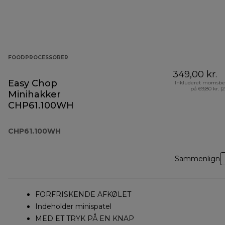
FOODPROCESSORER
349,00 kr.
Easy Chop
Inkluderet momsbe
på 69,80 kr. (
Minihakker
CHP61.100WH
CHP61.100WH
Sammenlign
FORFRISKENDE AFKØLET
Indeholder minispatel
MED ET TRYK PÅ EN KNAP