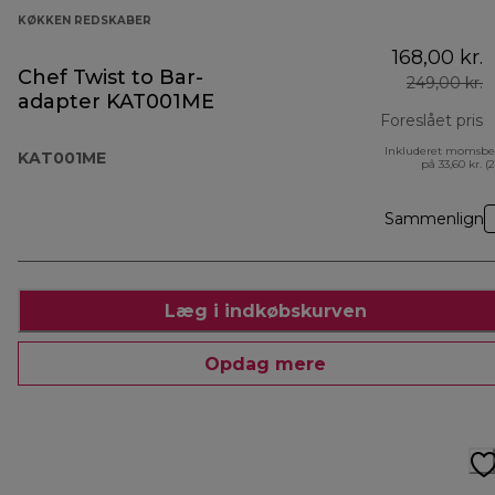
KØKKEN REDSKABER
168,00 kr.
Chef Twist to Bar-
249,00 kr.
adapter KAT001ME
Foreslået pris
Inkluderet momsbe
o
KAT001ME
på 33,60 kr. (
Sammenlign
Læg i indkøbskurven
Opdag mere