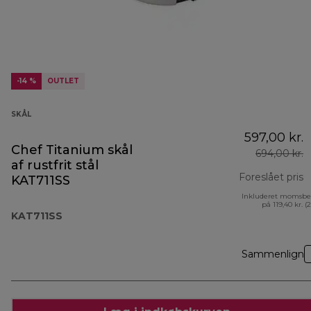
-14 %
OUTLET
SKÅL
597,00 kr.
Chef Titanium skål
694,00 kr.
af rustfrit stål
Foreslået pris
KAT711SS
Inkluderet momsbe
o
på 119,40 kr. (
KAT711SS
Sammenlign