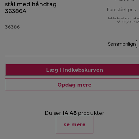
stål med håndtag
Foreslået pris
36386A
Inkluderet momsbe
o
på 104,20 kr. (
36386
Sammenlign
Læg i indkøbskurven
Opdag mere
Du ser
14
48
produkter
se mere