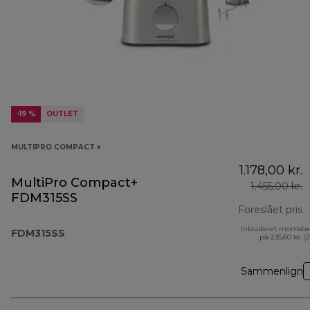
-19 %
OUTLET
MULTIPRO COMPACT +
1.178,00 kr.
MultiPro Compact+
1.455,00 kr.
FDM315SS
Foreslået pris
Inkluderet momsbe
o
FDM315SS
på 235,60 kr. (
Sammenlign