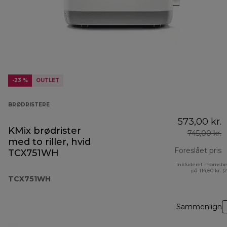
-23 %
OUTLET
BRØDRISTERE
573,00 kr.
KMix brødrister
745,00 kr.
med to riller, hvid
Foreslået pris
TCX751WH
Inkluderet momsbe
o
på 114,60 kr. (
TCX751WH
Sammenlign