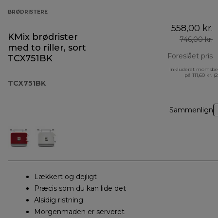
BRØDRISTERE
558,00 kr.
KMix brødrister
746,00 kr.
med to riller, sort
Foreslået pris
TCX751BK
Inkluderet momsbe
o
på 111,60 kr. (
TCX751BK
Sammenlign
Lækkert og dejligt
Præcis som du kan lide det
Alsidig ristning
Morgenmaden er serveret