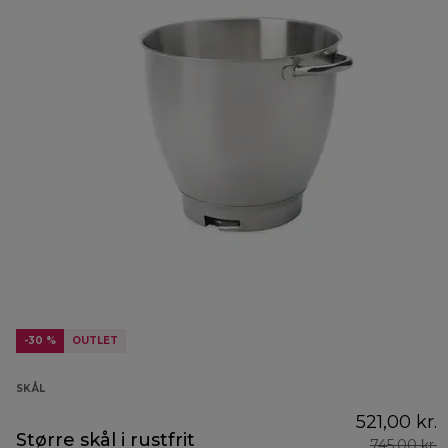
-30 %
OUTLET
SKÅL
521,00 kr.
Større skål i rustfrit
745,00 kr.