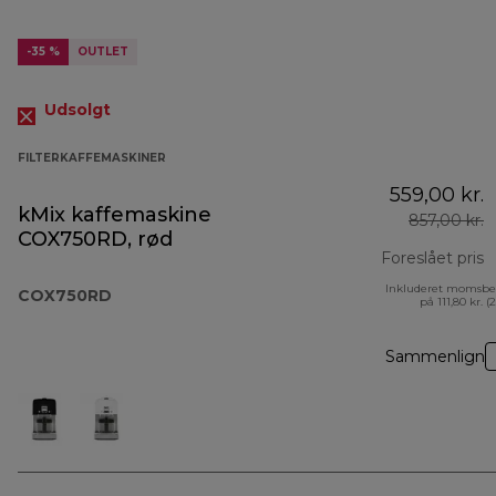
-35 %
OUTLET
Udsolgt
FILTERKAFFEMASKINER
559,00 kr.
kMix kaffemaskine
857,00 kr.
COX750RD, rød
Foreslået pris
Inkluderet momsbe
o
COX750RD
på 111,80 kr. (
Sammenlign