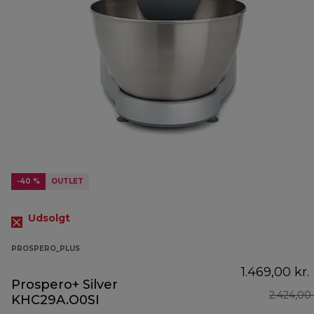
-40 %
OUTLET
Udsolgt
PROSPERO_PLUS
1.469,00 kr.
Prospero+ Silver
2.424,00 
KHC29A.O0SI