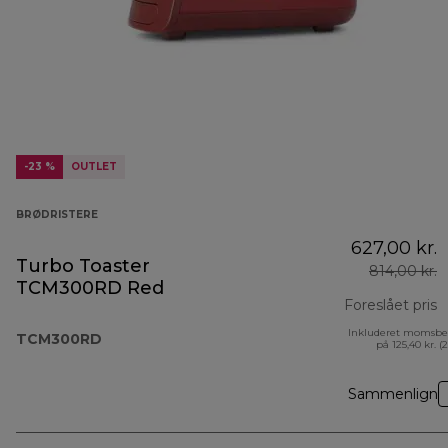
-23 %
OUTLET
BRØDRISTERE
627,00 kr.
Turbo Toaster
814,00 kr.
TCM300RD Red
Foreslået pris
Inkluderet momsbe
o
TCM300RD
på 125,40 kr. (
Sammenlign