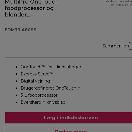
MultiPro OneTouch
Inkluderet momsbe
på 319,80 kr. (
foodprocessor og
blender
FDM73.480SS
FDM73.480SS
Sammenlign
OneTouch™-forudindstillinger
Express Serve™
Digital vejning
Brugerdefineret OneTouch™
3 L foodprocessor
Eversharp™ knivsblad
Læg i indkøbskurven
Opdag mere