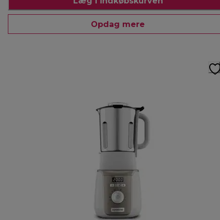
Læg i indkøbskurven
Opdag mere