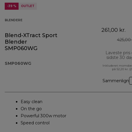
-39 %
OUTLET
BLENDERE
261,00 kr.
Blend-XTract Sport
425,00 
Blender
SMP060WG
Laveste pris
sidste 30 d
SMP060WG
Inkluderet momsbe
på 52,20 kr. (
Sammenlign
Easy clean
On the go
Powerful 300w motor
Speed control