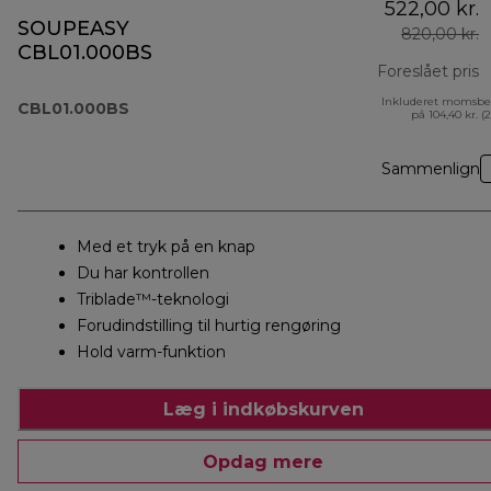
522,00 kr.
SOUPEASY
820,00 kr.
CBL01.000BS
Foreslået pris
Inkluderet momsbe
o
CBL01.000BS
på 104,40 kr. (
Sammenlign
Med et tryk på en knap
Du har kontrollen
Triblade™-teknologi
Forudindstilling til hurtig rengøring
Hold varm-funktion
Læg i indkøbskurven
Opdag mere