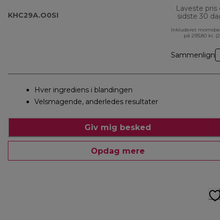
Laveste pris
KHC29A.O0SI
sidste 30 d
Inkluderet momsbe
på 293,80 kr. (
Sammenlign
Hver ingrediens i blandingen
Velsmagende, anderledes resultater
Giv mig besked
Opdag mere