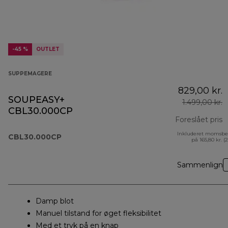
-45 %
OUTLET
SUPPEMAGERE
829,00 kr.
SOUPEASY+
1.499,00 kr.
CBL30.000CP
Foreslået pris
Inkluderet momsbe
o
CBL30.000CP
på 165,80 kr. (
Sammenlign
Damp blot
Manuel tilstand for øget fleksibilitet
Med et tryk på en knap