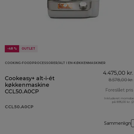
-48 %
OUTLET
COOKING-FOODPROCESSORER/ALT I EN-KØKKENMASKINER
4.475,00 kr.
Cookeasy+ alt-i-ét
8.578,00 kr.
køkkenmaskine
Foreslået pris
CCL50.A0CP
Inkluderet momsbe
på 895,00 kr. (
CCL50.A0CP
Sammenlign