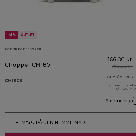
-41 %
OUTLET
FOODPROCESSORER
166,00 kr.
Chopper CH180
279,00 kr.
Foreslået pris
CH180B
Inkluderet momsbe
o
på 33,20 kr. (
Sammenlign
MAYO PÅ DEN NEMME MÅDE