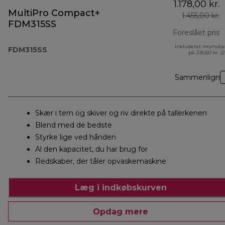
1.178,00 kr.
MultiPro Compact+
1.455,00 kr.
FDM315SS
Foreslået pris
Inkluderet momsbe
o
FDM315SS
på 235,60 kr. (
Sammenlign
Skær i tern og skiver og riv direkte på tallerkenen
Blend med de bedste
Styrke lige ved hånden
Al den kapacitet, du har brug for
Redskaber, der tåler opvaskemaskine
Læg i indkøbskurven
Opdag mere