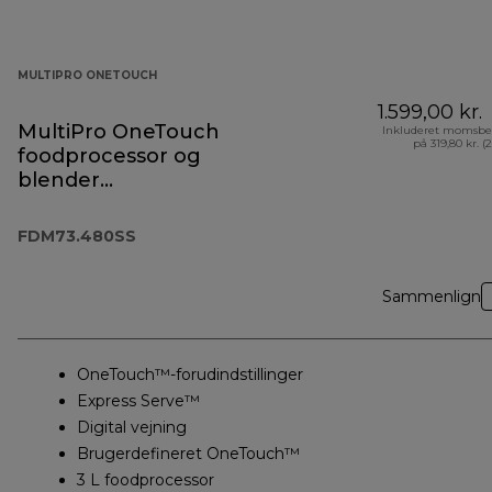
MULTIPRO ONETOUCH
1.599,00 kr.
MultiPro OneTouch
Inkluderet momsbe
på 319,80 kr. (
foodprocessor og
blender
FDM73.480SS
FDM73.480SS
Sammenlign
OneTouch™-forudindstillinger
Express Serve™
Digital vejning
Brugerdefineret OneTouch™
3 L foodprocessor