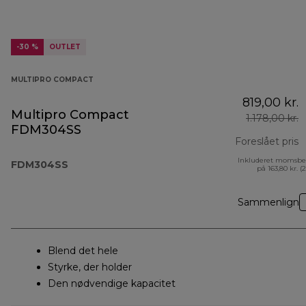
-30 %
OUTLET
MULTIPRO COMPACT
819,00 kr.
Multipro Compact
1.178,00 kr.
FDM304SS
Foreslået pris
Inkluderet momsbe
o
FDM304SS
på 163,80 kr. (
Sammenlign
Blend det hele
Styrke, der holder
Den nødvendige kapacitet