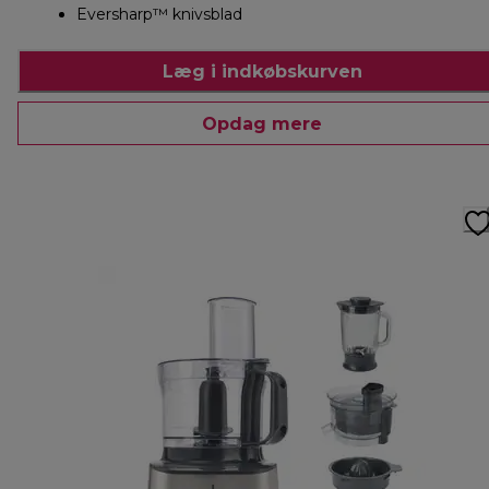
Eversharp™ knivsblad
Læg i indkøbskurven
Opdag mere