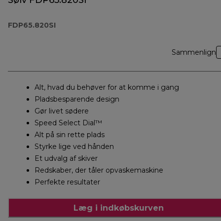
Sølv FDP65.820SI
FDP65.820SI
Sammenlign
Alt, hvad du behøver for at komme i gang
Pladsbesparende design
Gør livet sødere
Speed Select Dial™
Alt på sin rette plads
Styrke lige ved hånden
Et udvalg af skiver
Redskaber, der tåler opvaskemaskine
Perfekte resultater
Læg i indkøbskurven