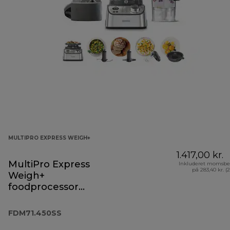
MULTIPRO EXPRESS WEIGH+
1.417,00 kr.
MultiPro Express
Inkluderet momsbe
på 283,40 kr. (
Weigh+
foodprocessor
FDM71.450SS
FDM71.450SS