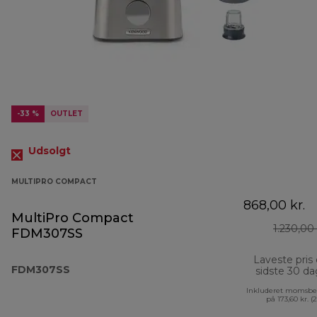
-33 %
OUTLET
Udsolgt
MULTIPRO COMPACT
868,00 kr.
MultiPro Compact
1.230,00 
FDM307SS
Laveste pris
FDM307SS
sidste 30 d
Inkluderet momsbe
på 173,60 kr. (