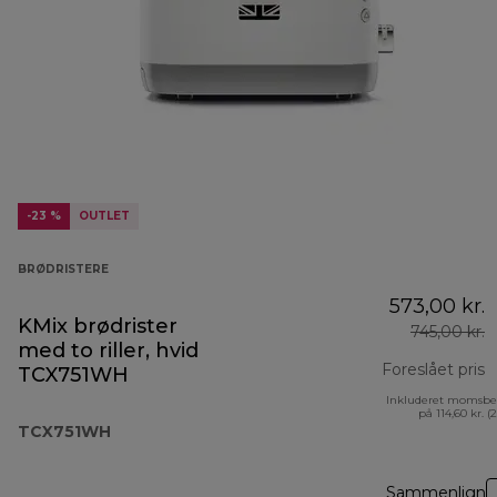
-23 %
OUTLET
BRØDRISTERE
573,00 kr.
KMix brødrister
745,00 kr.
med to riller, hvid
Foreslået pris
TCX751WH
Inkluderet momsbe
o
på 114,60 kr. (
TCX751WH
Sammenlign