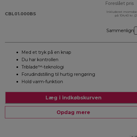
Foreslået pris
Inkluderet momsbe
o
CBL01.000BS
på 104,40 kr. (
Sammenlign
Med et tryk på en knap
Du har kontrollen
Triblade™-teknologi
Forudindstilling til hurtig rengøring
Hold varm-funktion
Læg i indkøbskurven
Opdag mere