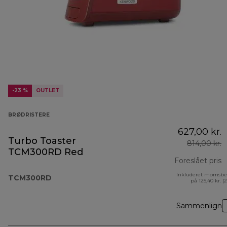
-23 %
OUTLET
BRØDRISTERE
627,00 kr.
Turbo Toaster
814,00 kr.
TCM300RD Red
Foreslået pris
Inkluderet momsbe
o
TCM300RD
på 125,40 kr. (
Sammenlign