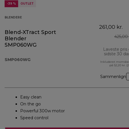
-39 %
OUTLET
BLENDERE
261,00 kr.
Blend-XTract Sport
425,00 
Blender
SMP060WG
Laveste pris
sidste 30 d
SMP060WG
Inkluderet momsbe
på 52,20 kr. (
Sammenlign
Easy clean
On the go
Powerful 300w motor
Speed control