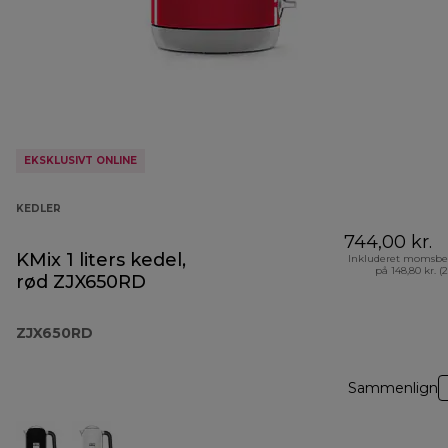
EKSKLUSIVT ONLINE
KEDLER
744,00 kr.
KMix 1 liters kedel,
Inkluderet momsbe
på 148,80 kr. (
rød ZJX650RD
ZJX650RD
Sammenlign