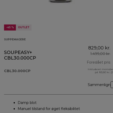
-45 %
OUTLET
SUPPEMAGERE
829,00 kr.
SOUPEASY+
1.499,00 kr.
CBL30.000CP
Foreslået pris
Inkluderet momsbe
o
CBL30.000CP
på 165,80 kr. (
Sammenlign
Damp blot
Manuel tilstand for øget fleksibilitet