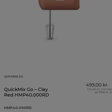
QUICKMIX GO
499,00 kr.
QuickMix Go – Clay
Inkluderet momsbe
på 99,80 kr. (
Red HMP40.000RD
HMP40.000RD