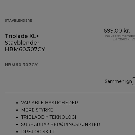
STAVBLENDERE
699,00 kr.
Triblade XL+
Inkluderet momsbe
på 139,80 kr. (
Stavblender
HBM60.307GY
HBM60.307GY
Sammenlign
VARIABLE HASTIGHEDER
MERE STYRKE
TRIBLADE™ TEKNOLOGI
SUREGRIP™ BERØRINGSPUNKTER
DREJ OG SKIFT