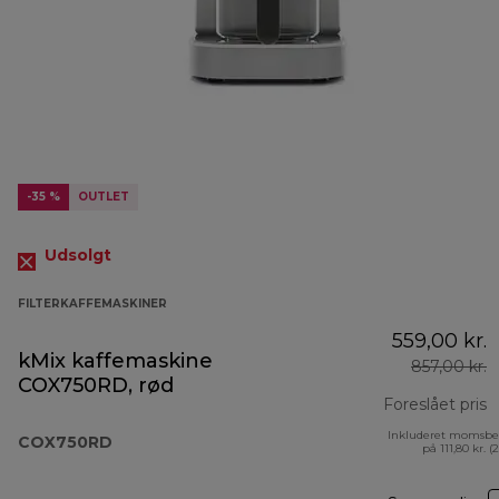
-35 %
OUTLET
Udsolgt
FILTERKAFFEMASKINER
559,00 kr.
kMix kaffemaskine
857,00 kr.
COX750RD, rød
Foreslået pris
Inkluderet momsbe
o
COX750RD
på 111,80 kr. (