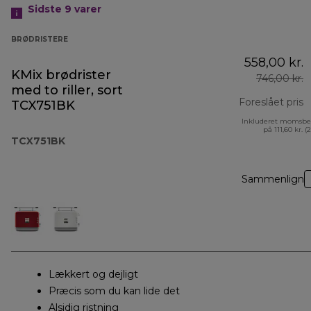
Sidste 9
varer
BRØDRISTERE
558,00 kr.
KMix brødrister
746,00 kr.
med to riller, sort
Foreslået pris
TCX751BK
Inkluderet momsbe
o
på 111,60 kr. (
TCX751BK
Sammenlign
Lækkert og dejligt
Præcis som du kan lide det
Alsidig ristning