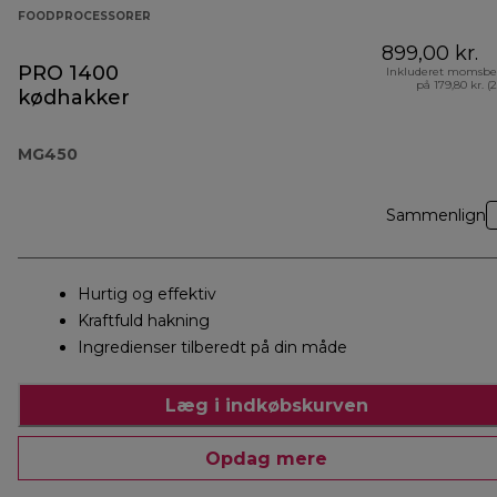
FOODPROCESSORER
899,00 kr.
PRO 1400
Inkluderet momsbe
på 179,80 kr. (
kødhakker
MG450
Sammenlign
Hurtig og effektiv
Kraftfuld hakning
Ingredienser tilberedt på din måde
Læg i indkøbskurven
Opdag mere