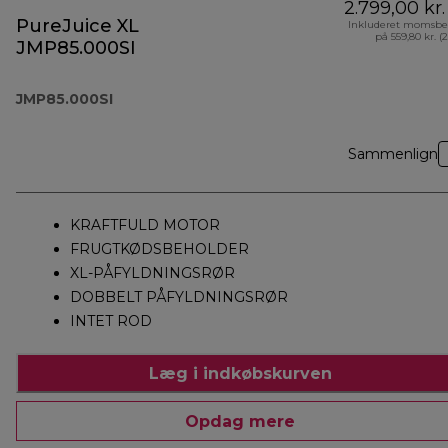
2.799,00 kr.
PureJuice XL
Inkluderet momsbe
på 559,80 kr. (
JMP85.000SI
JMP85.000SI
Sammenlign
KRAFTFULD MOTOR
FRUGTKØDSBEHOLDER
XL-PÅFYLDNINGSRØR
DOBBELT PÅFYLDNINGSRØR
INTET ROD
Læg i indkøbskurven
Opdag mere