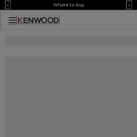
Skip
Where to buy
to
Content
Декларация
за
достъпност