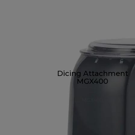
Dicing Attachment
MGX400
MGX400