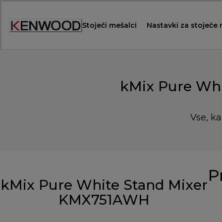
Skip
to
Stoječi mešalci
Nastavki za stoječe
Content
kMix Pure Wh
Vse, ka
P
kMix Pure White Stand Mixer
KMX751AWH