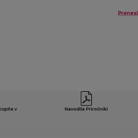
Prenesi
opite v
Navodila Priročniki