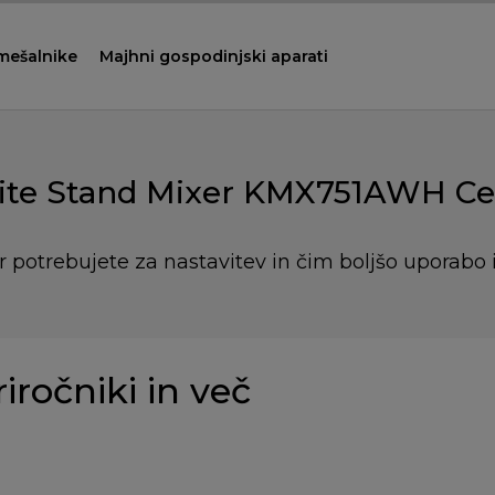
 mešalnike
Majhni gospodinjski aparati
ite Stand Mixer KMX751AWH Ce
r potrebujete za nastavitev in čim boljšo uporabo 
riročniki in več