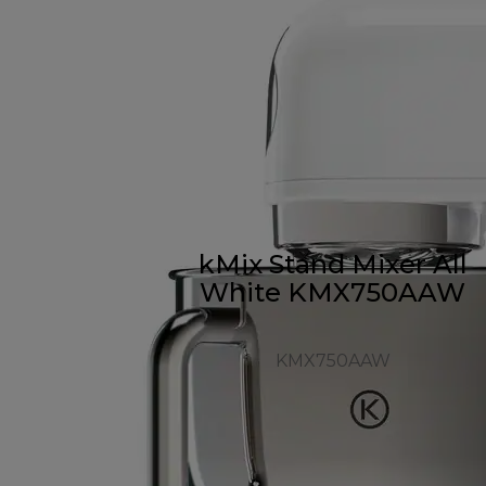
kMix Stand Mixer All
White KMX750AAW
KMX750AAW