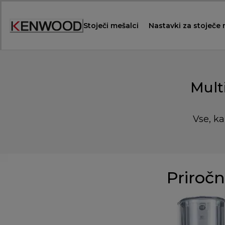
Skip
to
Stoječi mešalci
Nastavki za stoječe
Content
Mult
Vse, ka
Priročn