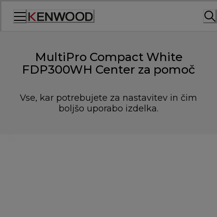
Skip
to
Content
MultiPro Compact White
FDP300WH Center za pomoč
Vse, kar potrebujete za nastavitev in čim
boljšo uporabo izdelka.