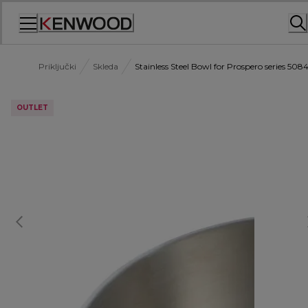
Skip
to
Content
Priključki
Skleda
Stainless Steel Bowl for Prospero series 508
OUTLET