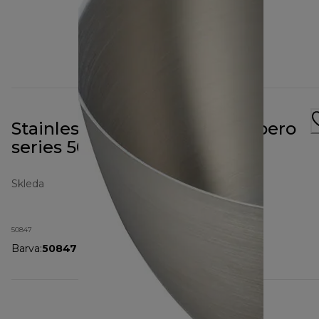
Stainless Steel Bowl for Prospero
series 50847
Skleda
50847
Barva
:
50847