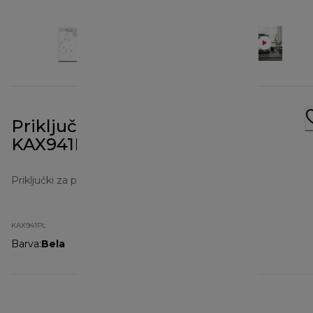
Priključek mlinčka za žito
KAX941PL
Priključki za pripravo hrane
KAX941PL
Barva
:
Bela