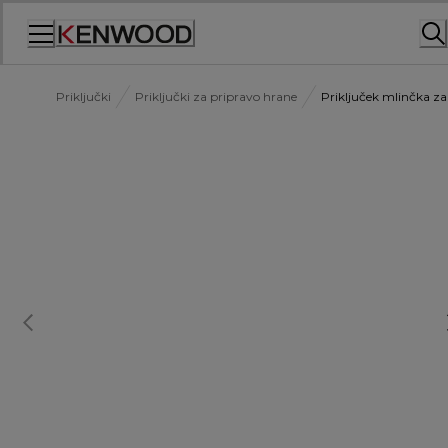
Skip
to
Content
Priključki
Priključki za pripravo hrane
Priključek mlinčka z