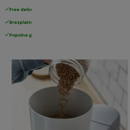
Free delivery in 1-3 days
over 25€
Brezplačna vračila
Popolna garancija proizvajalca