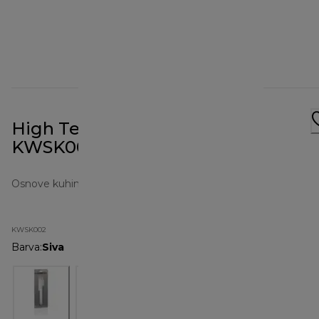
High Temperature Spatula
KWSK002
Osnove kuhinje
KWSK002
Barva
:
Siva