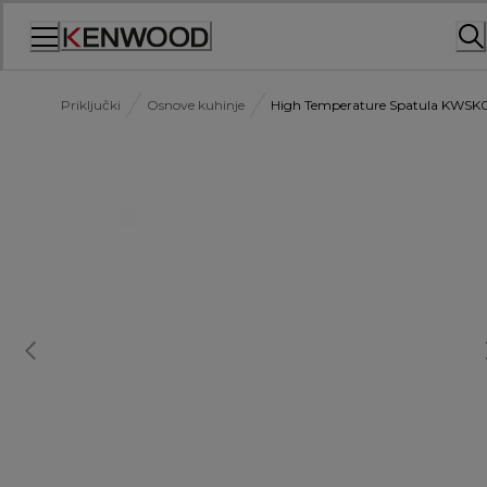
Skip
to
Content
Priključki
Osnove kuhinje
High Temperature Spatula KWSK