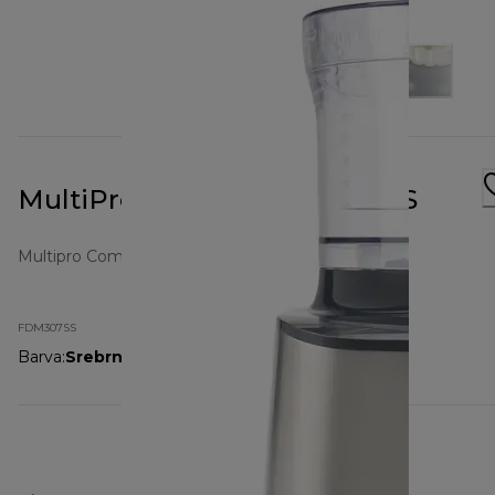
MultiPro Compact FDM307SS
Multipro Compact
FDM307SS
Barva
:
Srebrna