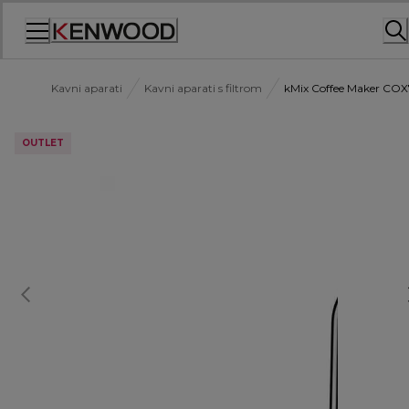
Skip
to
Content
Kavni aparati
Kavni aparati s filtrom
kMix Coffee Maker COX
OUTLET