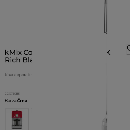
kMix Coffee Maker COX750BK
Rich Black
Kavni aparati s filtrom
COX750BK
Barva
:
Črna