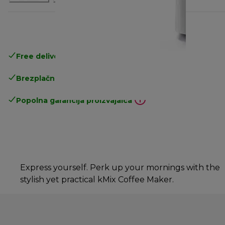
Free delivery in 1-3 days
over 25€
Brezplačna vračila
Popolna garancija proizvajalca
Express yourself. Perk up your mornings with the
stylish yet practical kMix Coffee Maker.