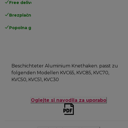
Free delivery in 1-3 days
over 25€
Brezplačna vračila
Popolna garancija proizvajalca
Beschichteter Aluminium Knethaken. passt zu
folgenden Modellen KVC65, KVC85, KVC70,
KVC50, KVC51, KVC30
Oglejte si navodila za uporabo