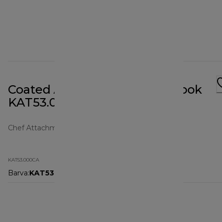
Coated Aluminium Dough Hook
KAT53.000CA
Chef Attachments
KAT53.000CA
Barva
:
KAT53.000CA