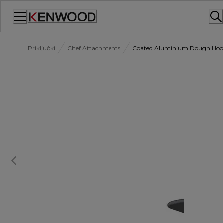
Skip
to
Content
Priključki
Chef Attachments
Coated Aluminium Dough Ho