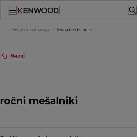
Skip
to
Content
Return to homepage
Instruction Manuals
Nazaj
ročni mešalniki