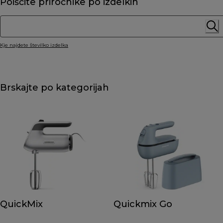
Poiščite priročnike po izdelkih
Kje najdete številko izdelka
Brskajte po kategorijah
QuickMix
Quickmix Go