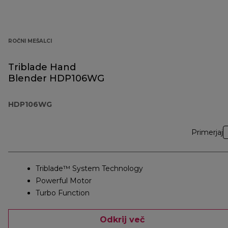
ROČNI MEŠALCI
Triblade Hand
Blender HDP106WG
HDP106WG
Primerjaj
Triblade™ System Technology
Powerful Motor
Turbo Function
Odkrij več