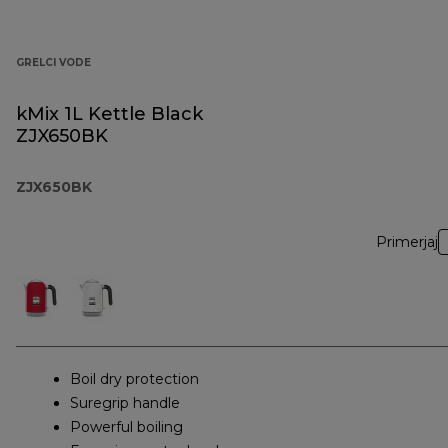
GRELCI VODE
kMix 1L Kettle Black
ZJX650BK
ZJX650BK
Primerjaj
Boil dry protection
Suregrip handle
Powerful boiling