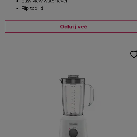
Easy view water level
Flip top lid
Odkrij več