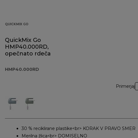
QUICKMIX GO
QuickMix Go
HMP40.000RD,
opečnato rdeča
HMP40.000RD
Primerjaj
30 % reciklirane plastike<br> KORAK V PRAVO SMER
Merilna žlica<br> DOMISELNO