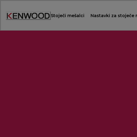
Skip
to
Stoječi mešalci
Nastavki za stoječe
Content