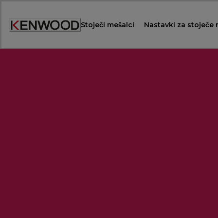
Skip
to
Stoječi mešalci
Nastavki za stoječe
Content