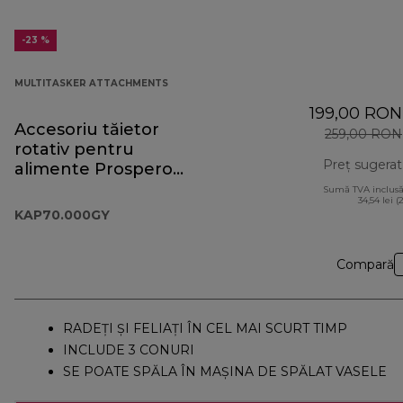
-23 %
MULTITASKER ATTACHMENTS
199,00 RON
Accesoriu tăietor
259,00 RON
rotativ pentru
Preț sugerat
alimente Prospero+
KAP70.000GY
Sumă TVA inclusă
34,54 lei (
KAP70.000GY
Compară
RADEȚI ȘI FELIAȚI ÎN CEL MAI SCURT TIMP
INCLUDE 3 CONURI
SE POATE SPĂLA ÎN MAȘINA DE SPĂLAT VASELE