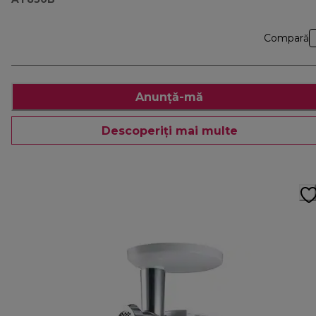
Compară
Anunță-mă
Descoperiți mai multe