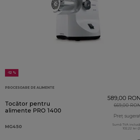
-12 %
PROCESOARE DE ALIMENTE
589,00 RO
Tocător pentru
669,00 RO
alimente PRO 1400
Preț sugera
Sumă TVA inclusă
MG450
102,22 lei (