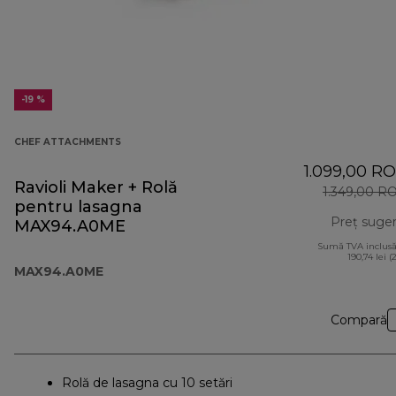
-19 %
CHEF ATTACHMENTS
1.099,00 R
Ravioli Maker + Rolă
1.349,00 R
pentru lasagna
Preț suger
MAX94.A0ME
Sumă TVA inclusă
190,74 lei (
MAX94.A0ME
Compară
Rolă de lasagna cu 10 setări