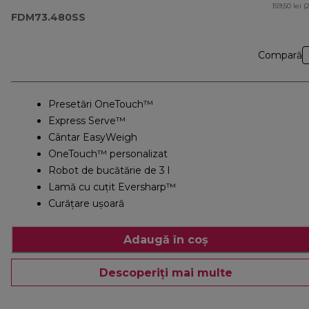
159,50 lei (
FDM73.480SS
Compară
Presetări OneTouch™
Express Serve™
Cântar EasyWeigh
OneTouch™ personalizat
Robot de bucătărie de 3 l
Lamă cu cuțit Eversharp™
Curățare ușoară
Adaugă în coș
Descoperiți mai multe