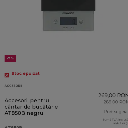
-7 %
Stoc epuizat
ACCESORII
269,00 RO
Accesorii pentru
289,00 RO
cântar de bucătărie
Preț sugera
AT850B negru
Sumă TVA inclusă
46,69 lei (
AT850B