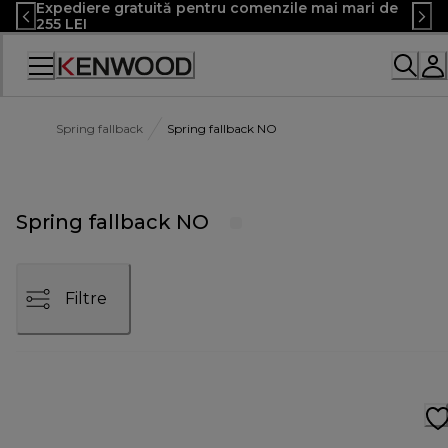
Expediere gratuită pentru comenzile mai mari de
Skip
255 LEI
to
Content
Declarație
de
accesibilitate
Spring fallback
Spring fallback NO
Spring fallback NO
Filtre