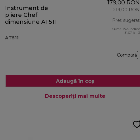
179,00 RON
Instrument de
219,00 RON
pliere Chef
Preț sugerat
dimensiune AT511
Sumă TVA inclusă
31,07 lei (
AT511
Compară
Adaugă în coș
Descoperiți mai multe