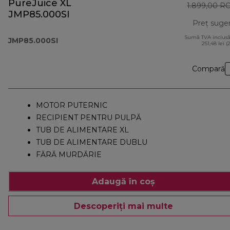
PureJuice XL
1.899,00 R
JMP85.000SI
Preț suge
Sumă TVA inclusă
JMP85.000SI
251,48 lei (
Compară
MOTOR PUTERNIC
RECIPIENT PENTRU PULPĂ
TUB DE ALIMENTARE XL
TUB DE ALIMENTARE DUBLU
FĂRĂ MURDĂRIE
Adaugă în coș
Descoperiți mai multe