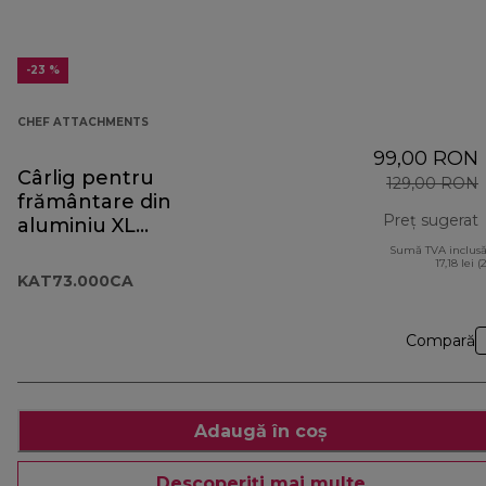
-23 %
CHEF ATTACHMENTS
99,00 RON
Cârlig pentru
129,00 RON
frământare din
Preț sugerat
aluminiu XL
KAT73.000CA
Sumă TVA inclusă
p
17,18 lei (
KAT73.000CA
Compară
Adaugă în coș
Descoperiți mai multe