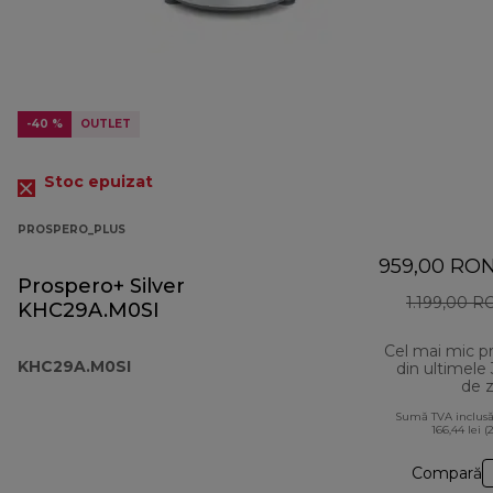
-40 %
OUTLET
Stoc epuizat
PROSPERO_PLUS
959,00 RO
Prospero+ Silver
1.199,00 
KHC29A.M0SI
Cel mai mic p
KHC29A.M0SI
din ultimele
de z
Sumă TVA inclusă
166,44 lei (
Compară