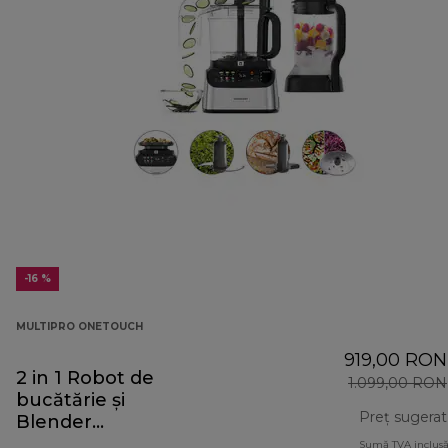
-16 %
MULTIPRO ONETOUCH
919,00 RON
2 in 1 Robot de
1.099,00 RON
bucătărie și
Preț sugerat
Blender
FDM73.480SS
Sumă TVA inclusă