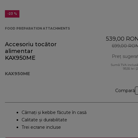
-23 %
FOOD PREPARATION ATTACHMENTS
539,00 RO
Accesoriu tocător
699,00 RO
alimentar
Preț sugera
KAX950ME
Sumă TVA inclusă
93,55 lei (
KAX950ME
Compară
Cârnaţi şi kebbe făcute în casă
Calitate și durabilitate
Trei ecrane incluse