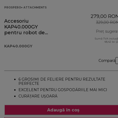
PROSPERO+ ATTACHMENTS
279,00 RO
Accesoriu
329,00 RO
KAP40.000GY
Preț sugera
pentru robot de
bucătărie
Sumă TVA inclusă
48,42 lei (
Prospero+
KAP40.000GY
Compară
6 GROSIMI DE FELIERE PENTRU REZULTATE
PERFECTE
EXCELENT PENTRU GOSPODĂRIILE MAI MICI
CURĂȚARE UȘOARĂ
Adaugă în coș