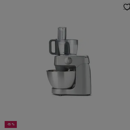
-15 %