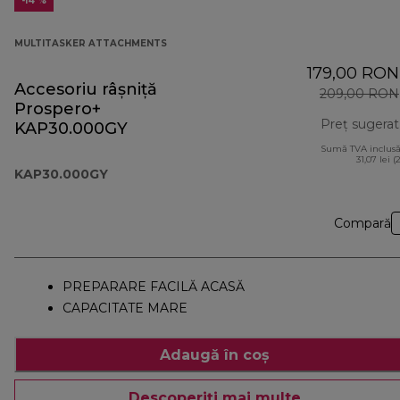
-14 %
MULTITASKER ATTACHMENTS
179,00 RON
Accesoriu râșniță
209,00 RON
Prospero+
Preț sugerat
KAP30.000GY
Sumă TVA inclusă
31,07 lei (
KAP30.000GY
Compară
PREPARARE FACILĂ ACASĂ
CAPACITATE MARE
Adaugă în coș
Descoperiți mai multe