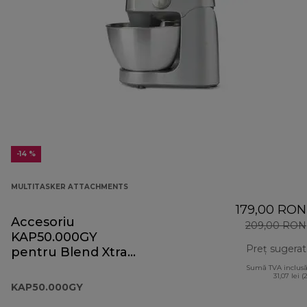
-14 %
MULTITASKER ATTACHMENTS
179,00 RON
Accesoriu
209,00 RON
KAP50.000GY
Preț sugerat
pentru Blend Xtract
2Go Prospero+
Sumă TVA inclusă
31,07 lei (
KAP50.000GY