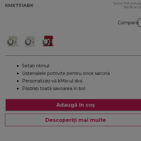
Sumă TVA inclusă
KMX751ABK
260,16 lei (
Compară
Setați ritmul
Ustensilele potrivite pentru orice sarcină
Personalizați-vă kMix-ul dvs.
Păstrați toată savoarea în bol
Adaugă în coș
Descoperiți mai multe