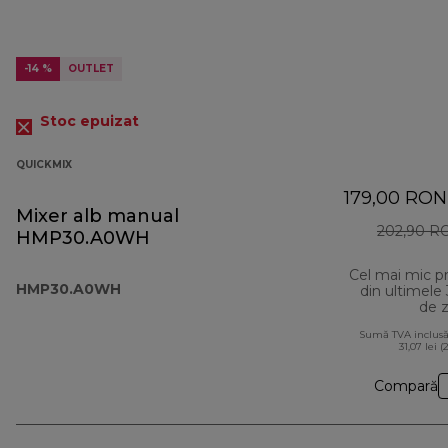
-14 %
OUTLET
Stoc epuizat
QUICKMIX
179,00 RON
Mixer alb manual
202,90 R
HMP30.A0WH
Cel mai mic p
HMP30.A0WH
din ultimele
de z
Sumă TVA inclusă
31,07 lei (
Compară