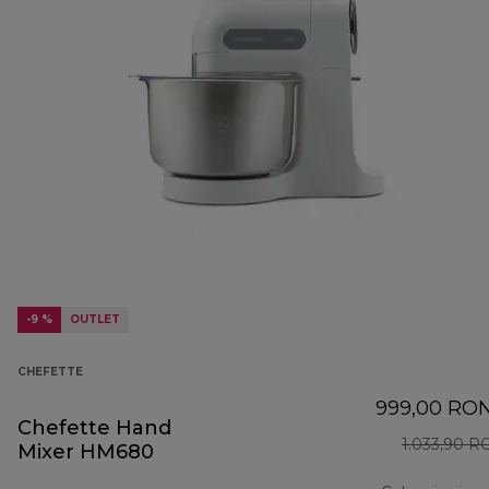
-9 %
OUTLET
CHEFETTE
999,00 RO
Chefette Hand
1.033,90 R
Mixer HM680