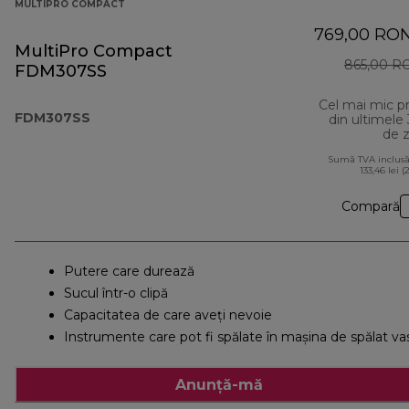
MULTIPRO COMPACT
769,00 RO
MultiPro Compact
865,00 R
FDM307SS
Cel mai mic p
FDM307SS
din ultimele
de z
Sumă TVA inclusă
133,46 lei (
Compară
Putere care durează
Sucul într-o clipă
Capacitatea de care aveți nevoie
Instrumente care pot fi spălate în maşina de spălat va
Anunță-mă