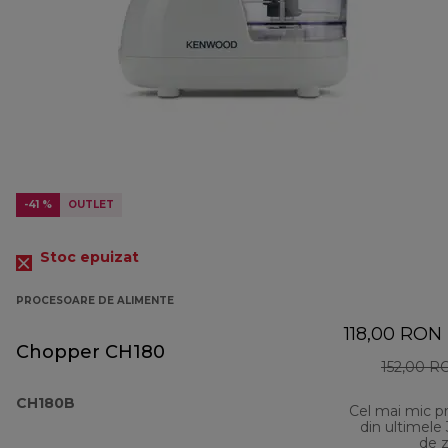
-41 %
OUTLET
Stoc epuizat
PROCESOARE DE ALIMENTE
118,00 RON
Chopper CH180
152,00 R
CH180B
Cel mai mic p
din ultimele
de z