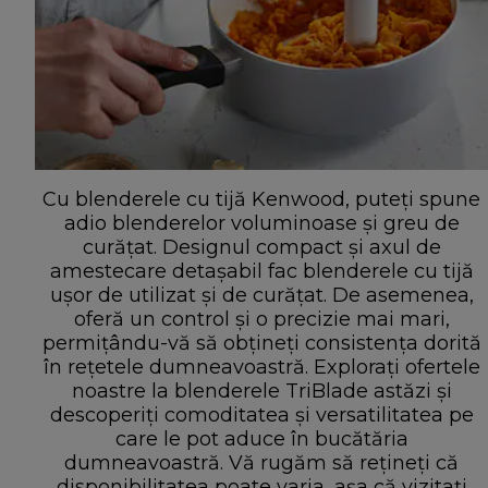
Cu blenderele cu tijă Kenwood, puteți spune
adio blenderelor voluminoase și greu de
curățat. Designul compact și axul de
amestecare detașabil fac blenderele cu tijă
ușor de utilizat și de curățat. De asemenea,
oferă un control și o precizie mai mari,
permițându-vă să obțineți consistența dorită
în rețetele dumneavoastră. Explorați ofertele
noastre la blenderele TriBlade astăzi și
descoperiți comoditatea și versatilitatea pe
care le pot aduce în bucătăria
dumneavoastră. Vă rugăm să rețineți că
disponibilitatea poate varia, așa că vizitați