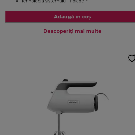
Tehnologia sistemului Triblade™
Adaugă în coș
Descoperiți mai multe