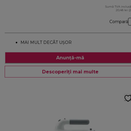
Sumă TVA inclusă
20,48 lei (
Compară
MAI MULT DECÂT UŞOR
Anunță-mă
Descoperiți mai multe