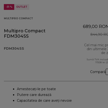
-31 %
OUTLET
MULTIPRO COMPACT
689,00 RO
Multipro Compact
844,90 R
FDM304SS
Cel mai mic p
FDM304SS
din ultimele
de z
Sumă TVA inclusă
119,58 lei (
Compară
Amestecați-le pe toate
Putere care durează
Capacitatea de care aveți nevoie