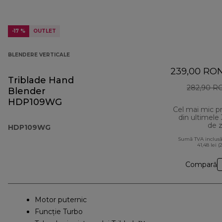
-17 %
OUTLET
BLENDERE VERTICALE
239,00 RO
Triblade Hand
282,90 R
Blender
HDP109WG
Cel mai mic p
din ultimele
de z
HDP109WG
Sumă TVA inclusă
41,48 lei (
Compară
Motor puternic
Funcţie Turbo