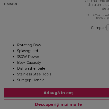
Cel mai mic p
HM680
din ultimele
de z
Sumă TVA inclusă
173,38 lei (
Compară
Rotating Bowl
Splashguard
350W Power
Bowl Capacity
Dishwasher Safe
Stainless Steel Tools
Suregrip Handle
Adaugă în coș
Descoperiți mai multe