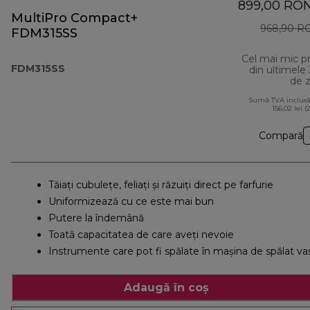
899,00 RO
MultiPro Compact+
968,90 R
FDM315SS
Cel mai mic p
FDM315SS
din ultimele
de z
Sumă TVA inclusă
156,02 lei (
Compară
Tăiați cubulețe, feliați și răzuiți direct pe farfurie
Uniformizează cu ce este mai bun
Putere la îndemână
Toată capacitatea de care aveți nevoie
Instrumente care pot fi spălate în maşina de spălat va
Adaugă în coș