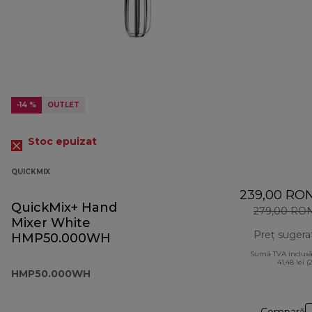
-14 %
OUTLET
Stoc epuizat
QUICKMIX
239,00 RO
QuickMix+ Hand
279,00 RO
Mixer White
Preț sugera
HMP50.000WH
Sumă TVA inclusă
41,48 lei (
HMP50.000WH