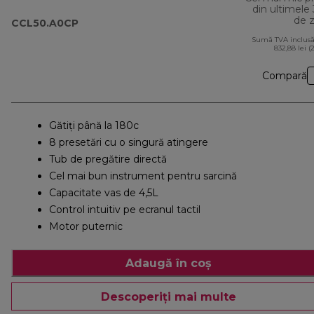
din ultimele
de z
CCL50.A0CP
Sumă TVA inclusă
832,88 lei (
Compară
Gătiţi până la 180c
8 presetări cu o singură atingere
Tub de pregătire directă
Cel mai bun instrument pentru sarcină
Capacitate vas de 4,5L
Control intuitiv pe ecranul tactil
Motor puternic
Adaugă în coș
Descoperiți mai multe