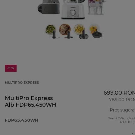
-11 %
MULTIPRO EXPRESS
699,00 RO
MultiPro Express
789,00 RO
Alb FDP65.450WH
Preț sugera
Sumă TVA inclusă
FDP65.450WH
121,31 lei (