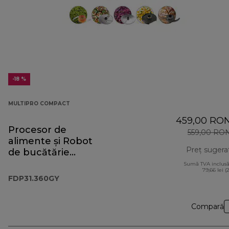
-18 %
MULTIPRO COMPACT
459,00 RO
Procesor de
559,00 RO
alimente și Robot
Preț sugera
de bucătărie
MultiPro Compact
Sumă TVA inclusă
79,66 lei (
FDP31.360GY
FDP31.360GY
Compară