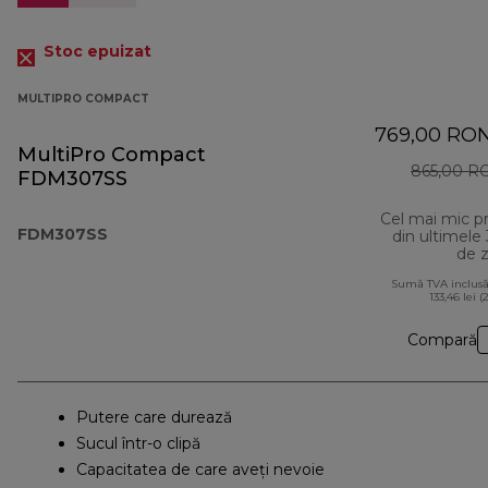
Stoc epuizat
MULTIPRO COMPACT
769,00 RO
MultiPro Compact
865,00 R
FDM307SS
Cel mai mic p
FDM307SS
din ultimele
de z
Sumă TVA inclusă
133,46 lei (
Compară
Putere care durează
Sucul într-o clipă
Capacitatea de care aveți nevoie