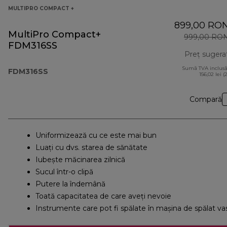
MULTIPRO COMPACT +
899,00 RO
MultiPro Compact+
999,00 RO
FDM316SS
Preț sugera
Sumă TVA inclusă
FDM316SS
156,02 lei (
Compară
Uniformizează cu ce este mai bun
Luați cu dvs. starea de sănătate
Iubește măcinarea zilnică
Sucul într-o clipă
Putere la îndemână
Toată capacitatea de care aveți nevoie
Instrumente care pot fi spălate în maşina de spălat va