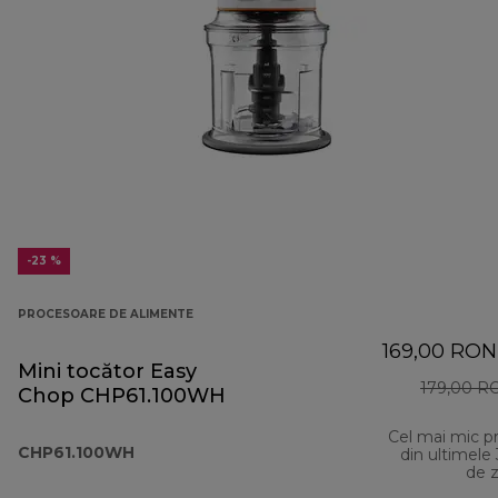
-23 %
PROCESOARE DE ALIMENTE
169,00 RON
Mini tocător Easy
179,00 R
Chop CHP61.100WH
Cel mai mic p
CHP61.100WH
din ultimele
de z