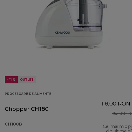
-41 %
OUTLET
PROCESOARE DE ALIMENTE
118,00 RON
Chopper CH180
152,00 R
CH180B
Cel mai mic p
din ultimele