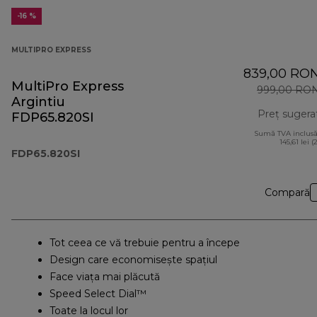
-16 %
MULTIPRO EXPRESS
839,00 RO
MultiPro Express
999,00 RO
Argintiu
Preț sugera
FDP65.820SI
Sumă TVA inclusă
145,61 lei (
FDP65.820SI
Compară
Tot ceea ce vă trebuie pentru a începe
Design care economisește spațiul
Face viața mai plăcută
Speed Select Dial™
Toate la locul lor