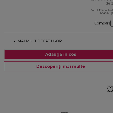
de z
Sumă TVA inclusă
20,48 lei (
Compară
MAI MULT DECÂT UŞOR
Adaugă în coș
Descoperiți mai multe