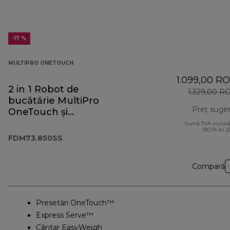
-17 %
MULTIPRO ONETOUCH
1.099,00 R
2 in 1 Robot de
1.329,00 R
bucătărie MultiPro
Preț suger
OneTouch și
Blender
Sumă TVA inclusă
190,74 lei (
FDM73.850SS
FDM73.850SS
Compară
Presetări OneTouch™
Express Serve™
Cântar EasyWeigh