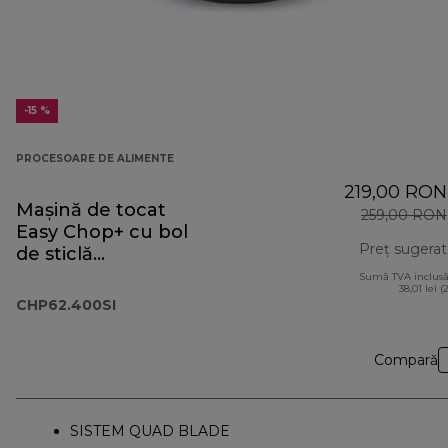
-15 %
PROCESOARE DE ALIMENTE
219,00 RON
Mașină de tocat
259,00 RON
Easy Chop+ cu bol
Preț sugerat
de sticlă
CHP62.400SI
Sumă TVA inclusă
38,01 lei (
CHP62.400SI
Compară
SISTEM QUAD BLADE