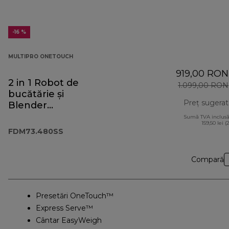
-16 %
MULTIPRO ONETOUCH
919,00 RON
2 in 1 Robot de
1.099,00 RON
bucătărie și
Preț sugerat
Blender
FDM73.480SS
Sumă TVA inclusă
159,50 lei (
FDM73.480SS
Compară
Presetări OneTouch™
Express Serve™
Cântar EasyWeigh