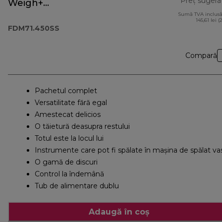
Preț sugera
Weigh+
FDM71.450SS
Sumă TVA inclusă
145,61 lei (
FDM71.450SS
Compară
Pachetul complet
Versatilitate fără egal
Amestecat delicios
O tăietură deasupra restului
Totul este la locul lui
Instrumente care pot fi spălate în maşina de spălat va
O gamă de discuri
Control la îndemână
Tub de alimentare dublu
Adaugă în coș