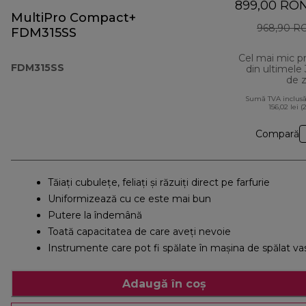
899,00 RO
MultiPro Compact+
968,90 R
FDM315SS
Cel mai mic p
FDM315SS
din ultimele
de z
Sumă TVA inclusă
156,02 lei (
Compară
Tăiați cubulețe, feliați și răzuiți direct pe farfurie
Uniformizează cu ce este mai bun
Putere la îndemână
Toată capacitatea de care aveți nevoie
Instrumente care pot fi spălate în maşina de spălat va
Adaugă în coș