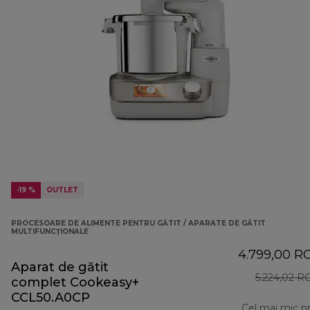
-19 %
OUTLET
PROCESOARE DE ALIMENTE PENTRU GĂTIT / APARATE DE GĂTIT
MULTIFUNCŢIONALE
4.799,00 R
Aparat de gătit
5.224,02 
complet Cookeasy+
CCL50.A0CP
Cel mai mic p