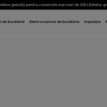
diere gratuită pentru comenzile mai mari de 255 LEI
Retur gr
i de bucătărie
Electrocasnice de bucătărie
Inspirație