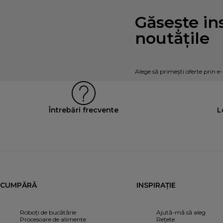
Găsește ins
noutățile
Alege să primești oferte prin e
Întrebări frecvente
L
CUMPĂRĂ
INSPIRAȚIE
Roboți de bucătărie
Ajută-mă să aleg
Procesoare de alimente
Rețete