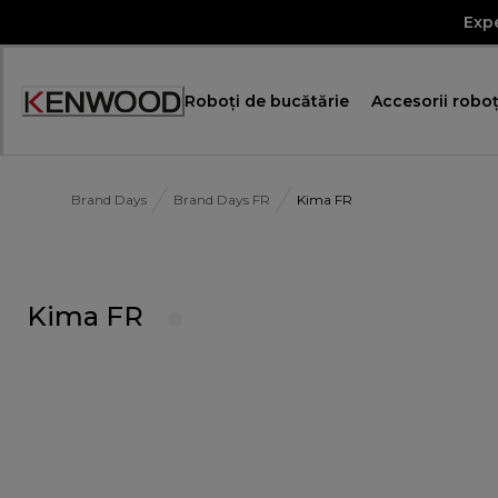
Skip
Expe
to
Content
Roboţi de bucătărie
Accesorii roboţ
Declarație
de
accesibilitate
Brand Days
Brand Days FR
Kima FR
Kima FR