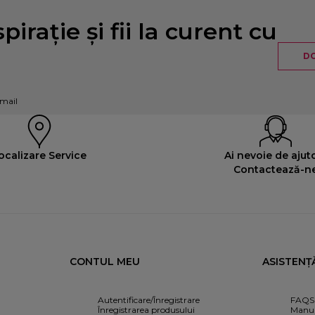
pirație și fii la curent cu
DO
-mail
ocalizare Service
Ai nevoie de ajut
Contactează-n
CONTUL MEU
ASISTENȚ
Autentificare/Înregistrare
FAQS
Înregistrarea produsului
Manua