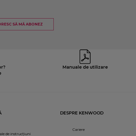
RESC SĂ MĂ ABONEZ
or?
Manuale de utilizare
e
Ă
DESPRE KENWOOD
Cariere
le de instrucțiuni