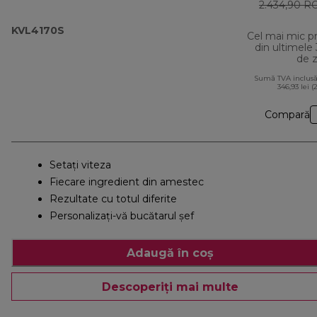
2.434,90 R
KVL4170S
Cel mai mic p
din ultimele
de z
Sumă TVA inclusă
346,93 lei (
Compară
Setaţi viteza
Fiecare ingredient din amestec
Rezultate cu totul diferite
Personalizați-vă bucătarul șef
Adaugă în coș
Descoperiți mai multe