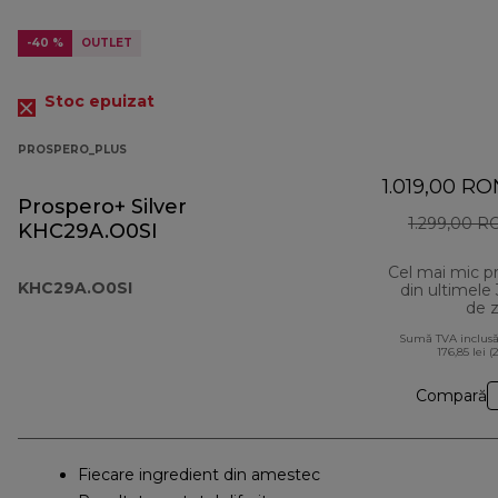
-40 %
OUTLET
Stoc epuizat
PROSPERO_PLUS
1.019,00 RO
Prospero+ Silver
1.299,00 R
KHC29A.O0SI
Cel mai mic p
KHC29A.O0SI
din ultimele
de z
Sumă TVA inclusă
176,85 lei (
Compară
Fiecare ingredient din amestec