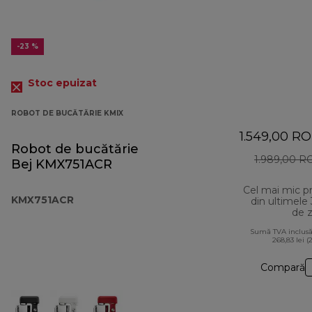
-23 %
Stoc epuizat
ROBOT DE BUCĂTĂRIE KMIX
1.549,00 R
Robot de bucătărie
1.989,00 R
Bej KMX751ACR
Cel mai mic p
KMX751ACR
din ultimele
de z
Sumă TVA inclusă
268,83 lei (
Compară