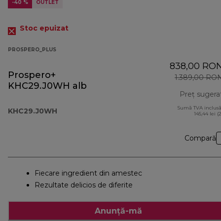
-40 %
OUTLET
Stoc epuizat
PROSPERO_PLUS
838,00 RO
Prospero+
1.389,00 RO
KHC29.J0WH alb
Preț sugera
Sumă TVA inclusă
KHC29.J0WH
145,44 lei (
Compară
Fiecare ingredient din amestec
Rezultate delicios de diferite
Anunță-mă