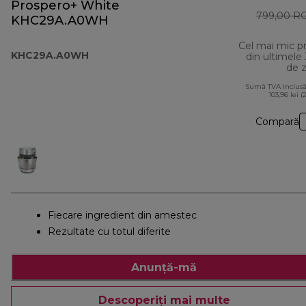
Prospero+ White
799,00 R
KHC29A.A0WH
Cel mai mic p
KHC29A.A0WH
din ultimele
de z
Sumă TVA inclusă
103,96 lei (
Compară
Fiecare ingredient din amestec
Rezultate cu totul diferite
Anunță-mă
Descoperiți mai multe