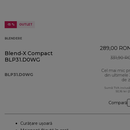
-15 %
OUTLET
BLENDERE
289,00 RO
Blend-X Compact
331,90 R
BLP31.D0WG
Cel mai mic p
BLP31.D0WG
din ultimele
de z
Sumă TVA inclusă
50,16 lei (
Compară
Curățare ușoară