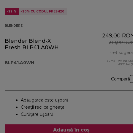
-22 %
-20% CU CODUL FRESH20
BLENDERE
249,00 RO
Blender Blend-X
319,00 RO
Fresh BLP41.A0WH
Preț sugera
Sumă TVA inclusă
BLP41.A0WH
43,21 lei (
Compară
Adăugarea este ușoară
Creaţii reci ca gheața
Curățare ușoară
Adaugă în coș