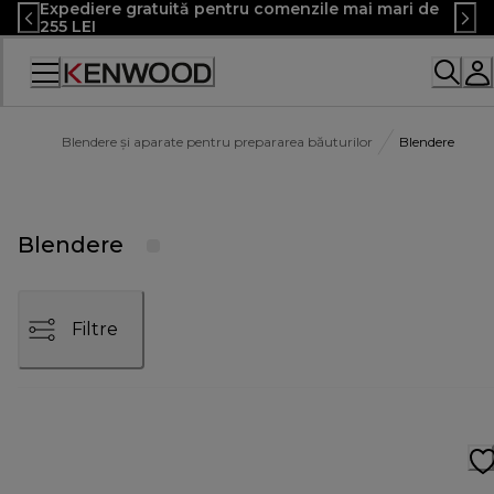
Expediere gratuită pentru comenzile mai mari de
Skip
255 LEI
to
Content
Declarație
de
accesibilitate
Blendere și aparate pentru prepararea băuturilor
Blendere
Blendere
Filtre