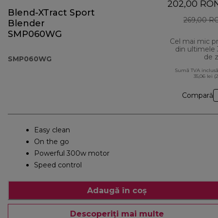
202,00 RO
Blend-XTract Sport
269,00 R
Blender
SMP060WG
Cel mai mic p
din ultimele
de z
SMP060WG
Sumă TVA inclusă
35,06 lei (
Compară
Easy clean
On the go
Powerful 300w motor
Speed control
Adaugă în coș
Descoperiți mai multe