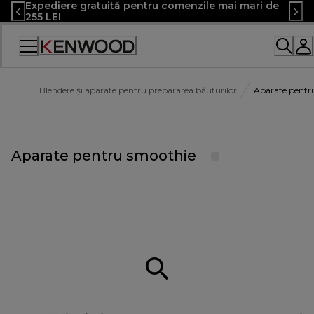
Expediere gratuită pentru comenzile mai mari de
Skip
255 LEI
to
Content
Declarație
de
accesibilitate
Blendere și aparate pentru prepararea băuturilor
Aparate pentr
Aparate pentru smoothie