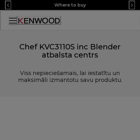
Skip
Where to buy
to
Content
Accessibility
Statement
Chef KVC3110S inc Blender
atbalsta centrs
Viss nepieciešamais, lai iestatītu un
maksimāli izmantotu savu produktu.