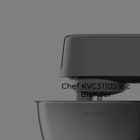
Chef KVC3110S inc
Blender
KVC3110S