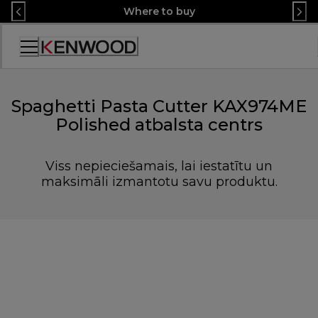
Skip
Where to buy
to
Content
Accessibility
Statement
Spaghetti Pasta Cutter KAX974ME
Polished atbalsta centrs
Viss nepieciešamais, lai iestatītu un
maksimāli izmantotu savu produktu.