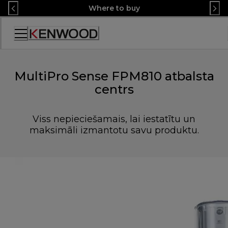
Skip
Where to buy
to
Content
Accessibility
Statement
MultiPro Sense FPM810 atbalsta
centrs
Viss nepieciešamais, lai iestatītu un
maksimāli izmantotu savu produktu.