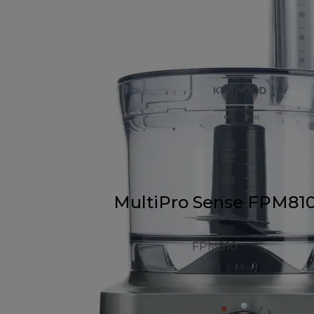
MultiPro Sense FPM81
FPM810