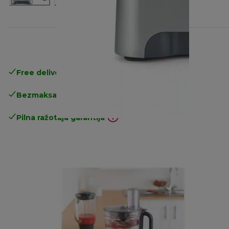
Free delivery in 1-3 days
over 25€
Bezmaksas atgriešana
Pilna ražotāja garantija