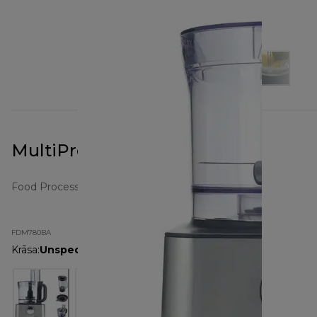
MultiPro Classic FDM780BA
Food Processors
FDM780BA
Krāsa
:
Unspecified