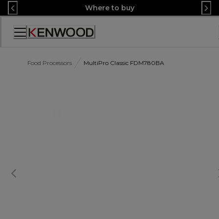
Skip
Where to buy
to
Content
Accessibility
Statement
Food Processors
MultiPro Classic FDM780BA