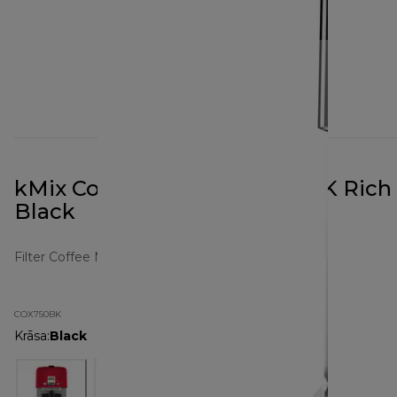
kMix Coffee Maker COX750BK Rich
Black
Filter Coffee Makers
COX750BK
Krāsa
:
Black