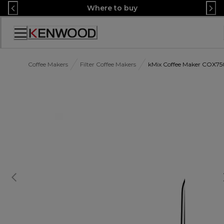
Skip
Where to buy
to
Content
Accessibility
Statement
Coffee Makers
Filter Coffee Makers
kMix Coffee Maker COX75