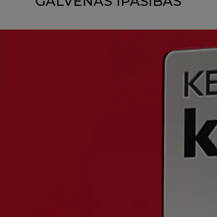
GALVENĀS ĪPAŠĪBAS