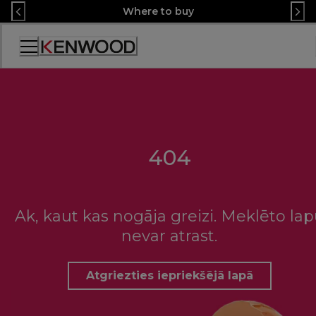
Skip
Where to buy
to
Content
Accessibility
Statement
404
Ak, kaut kas nogāja greizi. Meklēto la
nevar atrast.
Atgriezties iepriekšējā lapā