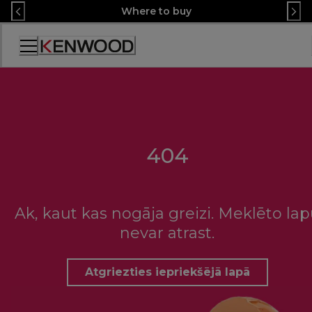
Skip
Where to buy
to
Content
Accessibility
Statement
404
Ak, kaut kas nogāja greizi. Meklēto la
nevar atrast.
Atgriezties iepriekšējā lapā