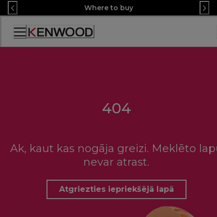
Skip
Where to buy
to
Content
Accessibility
Statement
404
Ak, kaut kas nogāja greizi. Meklēto la
nevar atrast.
Atgriezties iepriekšējā lapā