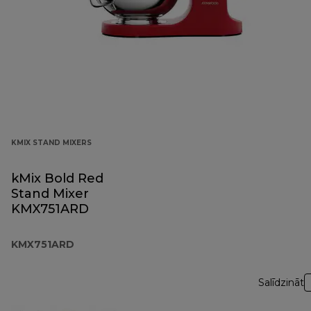
KMIX STAND MIXERS
kMix Bold Red
Stand Mixer
KMX751ARD
KMX751ARD
Salīdzināt