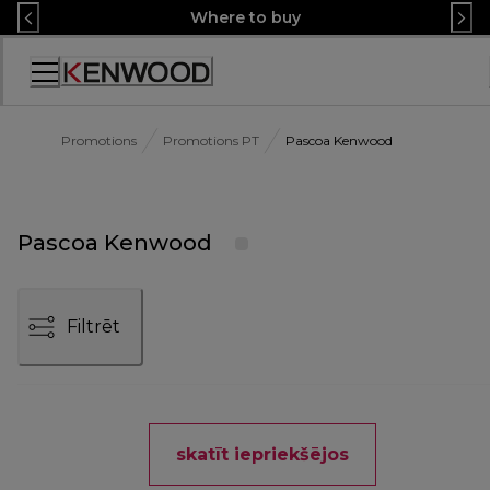
Skip
Where to buy
to
Content
Accessibility
Statement
Promotions
Promotions PT
Pascoa Kenwood
Pascoa Kenwood
Filtrēt
skatīt iepriekšējos