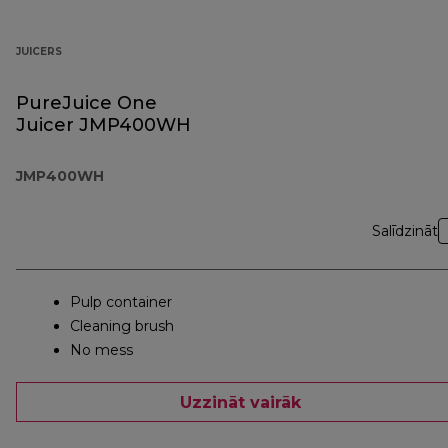
JUICERS
PureJuice One
Juicer JMP400WH
JMP400WH
Salīdzināt
Pulp container
Cleaning brush
No mess
Uzzināt vairāk