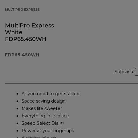
MULTIPRO EXPRESS
MultiPro Express
White
FDP65.450WH
FDP65.450WH
Salīdzināt
All you need to get started
Space saving design
Makes life sweeter
Everything in its place
Speed Select Dial™
Power at your fingertips