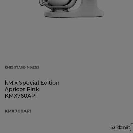
KMIX STAND MIXERS
kMix Special Edition
Apricot Pink
KMX760API
KMX760API
Salīdzināt