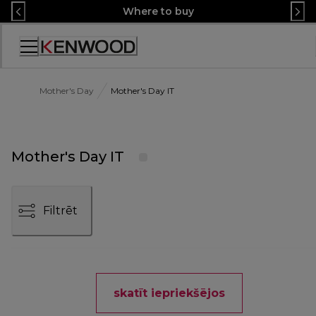
Skip
Where to buy
to
Content
Accessibility
Statement
Mother's Day
Mother's Day IT
Mother's Day IT
Filtrēt
skatīt iepriekšējos