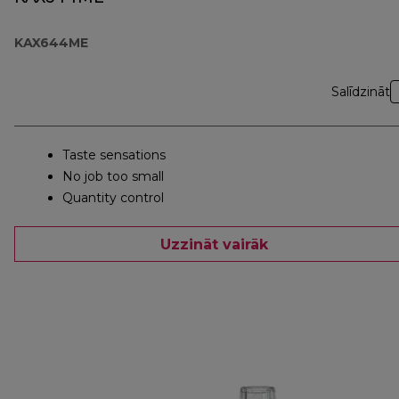
KAX644ME
Salīdzināt
Taste sensations
No job too small
Quantity control
Uzzināt vairāk