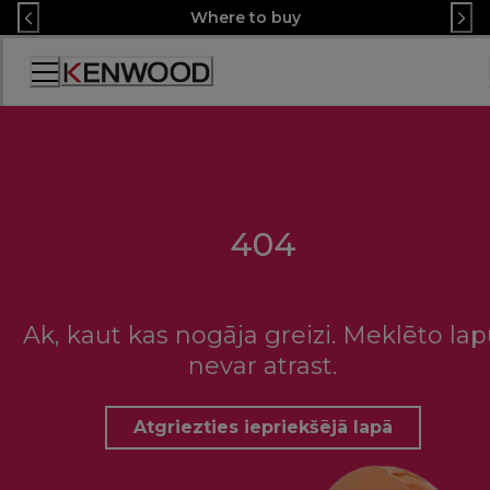
Skip
Where to buy
to
Content
Accessibility
Statement
404
Ak, kaut kas nogāja greizi. Meklēto la
nevar atrast.
Atgriezties iepriekšējā lapā