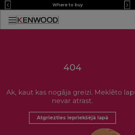
Skip
Where to buy
to
Content
Accessibility
Statement
404
Ak, kaut kas nogāja greizi. Meklēto la
nevar atrast.
Atgriezties iepriekšējā lapā