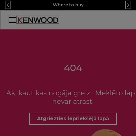
Skip
Where to buy
to
Content
Accessibility
Statement
404
Ak, kaut kas nogāja greizi. Meklēto la
nevar atrast.
Atgriezties iepriekšējā lapā