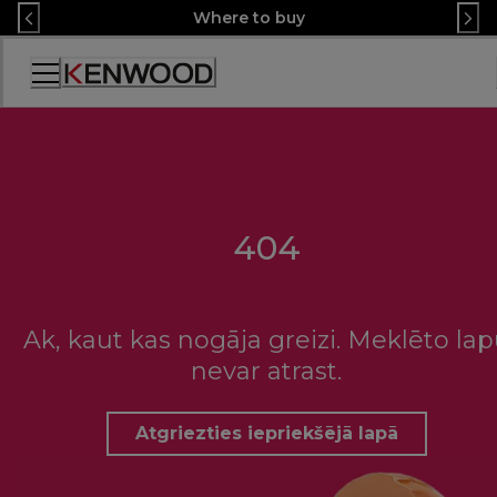
Skip
Where to buy
to
Content
Accessibility
Statement
404
Ak, kaut kas nogāja greizi. Meklēto la
nevar atrast.
Atgriezties iepriekšējā lapā