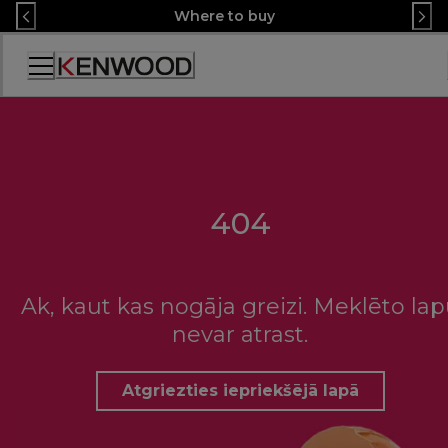
Skip
Where to buy
to
Content
Accessibility
Statement
404
Ak, kaut kas nogāja greizi. Meklēto la
nevar atrast.
Atgriezties iepriekšējā lapā